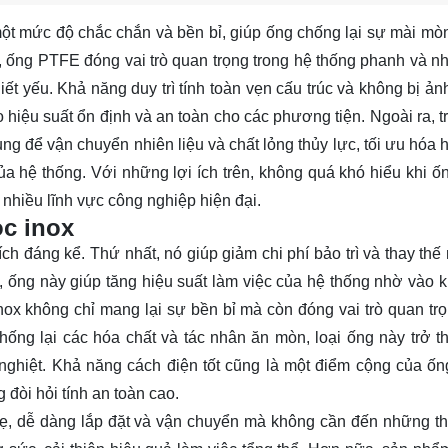
ột mức độ chắc chắn và bền bỉ, giúp ống chống lại sự mài mò
 ống PTFE đóng vai trò quan trọng trong hệ thống phanh và nhi
iết yếu. Khả năng duy trì tính toàn vẹn cấu trúc và không bị ả
ệu suất ổn định và an toàn cho các phương tiện. Ngoài ra, tr
 để vận chuyển nhiên liệu và chất lỏng thủy lực, tối ưu hóa h
của hệ thống. Với những lợi ích trên, không quá khó hiểu khi 
 nhiều lĩnh vực công nghiệp hiện đại.
ọc inox
h đáng kể. Thứ nhất, nó giúp giảm chi phí bảo trì và thay thế
, ống này giúp tăng hiệu suất làm việc của hệ thống nhờ vào 
nox không chỉ mang lại sự bền bỉ mà còn đóng vai trò quan trọ
ống lại các hóa chất và tác nhân ăn mòn, loại ống này trở t
 nghiệt. Khả năng cách điện tốt cũng là một điểm cộng của ố
 đòi hỏi tính an toàn cao.
ẹ, dễ dàng lắp đặt và vận chuyển mà không cần đến những thi