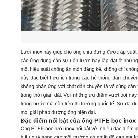
Lưới inox này giúp cho ống chịu đựng được áp suất c
các ứng dụng cần sự uốn lượn hay lắp đặt ở những v
một hiệu suất chống ăn mòn đáng kể, không chỉ chống
này đặc biệt hữu ích trong các hệ thống dẫn chuy
không phản ứng với chất dẫn chuyền là vô cùng cần th
trong thời gian dài. Với những ưu điểm vượt trội này
trong nước mà còn trên thị trường quốc tế. Sự đa dụn
mọi giải pháp đường ống hiện đại.
Đặc điểm nổi bật của ống PTFE bọc inox
Ống PTFE bọc lưới inox nổi bật với nhiều đặc điểm ư
hiệu quả trong các môi trường có nhiệt độ cao mà 