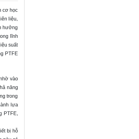
n cơ học
ên liệu,
nh hưởng
ong lĩnh
iệu suất
ống PTFE
 nhờ vào
khả năng
ng trong
hành lựa
ng PTFE,
ết bị hỗ