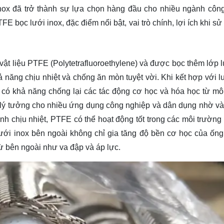
ox đã trở thành sự lựa chọn hàng đầu cho nhiều ngành côn
TFE bọc lưới inox, đặc điểm nổi bật, vai trò chính, lợi ích khi s
ật liệu PTFE (Polytetrafluoroethylene) và được bọc thêm lớp l
ả năng chịu nhiệt và chống ăn mòn tuyệt vời. Khi kết hợp với lư
 có khả năng chống lại các tác động cơ học và hóa học từ mô
 lý tưởng cho nhiều ứng dụng công nghiệp và dân dụng nhờ và
ạnh chịu nhiệt, PTFE có thể hoạt động tốt trong các môi trường
ưới inox bên ngoài không chỉ gia tăng độ bền cơ học của ốn
từ bên ngoài như va đập và áp lực.