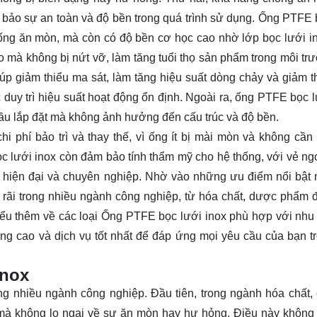
bảo sự an toàn và độ bền trong quá trình sử dụng. Ống PTFE 
chống ăn mòn, mà còn có độ bền cơ học cao nhờ lớp bọc lưới i
o mà không bị nứt vỡ, làm tăng tuổi thọ sản phẩm trong môi tr
úp giảm thiểu ma sát, làm tăng hiệu suất dòng chảy và giảm t
c duy trì hiệu suất hoạt động ổn định. Ngoài ra, ống PTFE bọc l
cầu lắp đặt mà không ảnh hưởng đến cấu trúc và độ bền.
 phí bảo trì và thay thế, vì ống ít bị mài mòn và không cần 
 lưới inox còn đảm bảo tính thẩm mỹ cho hệ thống, với vẻ ng
ác hiện đại và chuyên nghiệp. Nhờ vào những ưu điểm nổi bật 
rãi trong nhiều ngành công nghiệp, từ hóa chất, dược phẩm 
hiểu thêm về các loại Ống PTFE bọc lưới inox phù hợp với nhu
g cao và dịch vụ tốt nhất để đáp ứng mọi yêu cầu của bạn tr
inox
ng nhiều ngành công nghiệp. Đầu tiên, trong ngành hóa chất,
à không lo ngại về sự ăn mòn hay hư hỏng. Điều này không