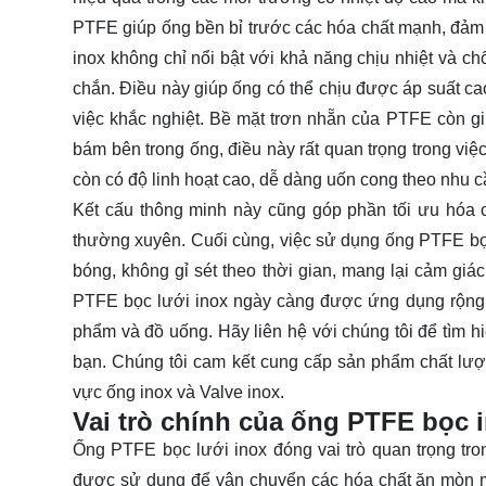
PTFE giúp ống bền bỉ trước các hóa chất mạnh, đảm 
inox không chỉ nổi bật với khả năng chịu nhiệt và 
chắn. Điều này giúp ống có thể chịu được áp suất ca
việc khắc nghiệt. Bề mặt trơn nhẵn của PTFE còn gi
bám bên trong ống, điều này rất quan trọng trong việ
còn có độ linh hoạt cao, dễ dàng uốn cong theo nhu 
Kết cấu thông minh này cũng góp phần tối ưu hóa chi
thường xuyên. Cuối cùng, việc sử dụng ống PTFE bọc
bóng, không gỉ sét theo thời gian, mang lại cảm gi
PTFE bọc lưới inox ngày càng được ứng dụng rộng 
phẩm và đồ uống. Hãy
liên hệ
với chúng tôi để tìm 
bạn. Chúng tôi cam kết cung cấp sản phẩm chất lượn
vực ống inox và Valve inox.
Vai trò chính của ống PTFE bọc 
Ống PTFE bọc lưới inox đóng vai trò quan trọng tro
được sử dụng để vận chuyển các hóa chất ăn mòn m