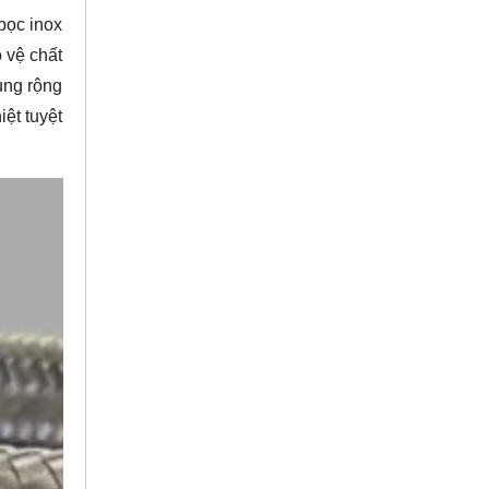
bọc inox
 vệ chất
ụng rộng
ệt tuyệt