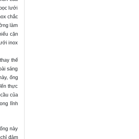
bọc lưới
nox chắc
ường làm
hiểu cặn
ưới inox
thay thế
oài sáng
này, ống
đến thực
 cầu của
ong lĩnh
 ống này
 chỉ đảm