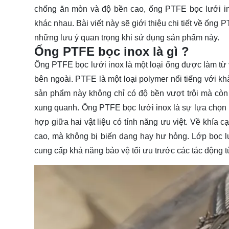
chống ăn mòn và độ bền cao, ống PTFE bọc lưới in
khác nhau. Bài viết này sẽ giới thiệu chi tiết về ống P
những
lưu ý
quan trọng khi sử dụng sản phẩm này.
Ống PTFE bọc inox là gì ?
Ống PTFE bọc lưới inox là một loại ống được làm từ v
bên ngoài. PTFE là một loại polymer nổi tiếng với kh
sản phẩm này không chỉ có độ bền vượt trội mà còn
xung quanh. Ống PTFE bọc lưới inox là sự lựa chọn
hợp giữa hai vật liệu có tính năng ưu việt. Về khía c
cao, mà không bị biến dạng hay hư hỏng. Lớp bọc l
cung cấp khả năng bảo vệ tối ưu trước các tác động 