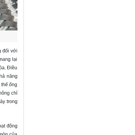
 đối với
mang lại
óa. Điều
khả năng
 thế ống
hông chỉ
ày trong
oạt động
 mòn của