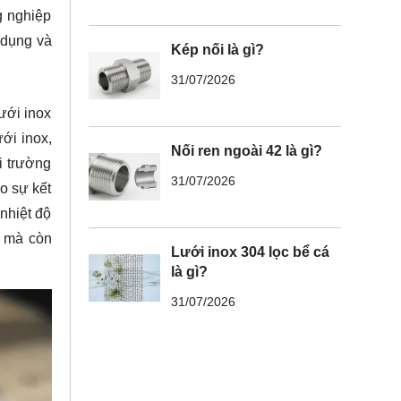
g nghiệp
ử dụng và
Kép nối là gì?
31/07/2026
ưới inox
ới inox,
Nối ren ngoài 42 là gì?
i trường
31/07/2026
o sự kết
 nhiệt độ
g mà còn
Lưới inox 304 lọc bể cá
là gì?
31/07/2026