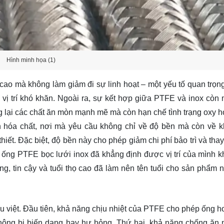
Hình minh họa (1)
ao mà không làm giảm đi sự linh hoạt – một yếu tố quan trọng
ị trí khó khăn. Ngoài ra, sự kết hợp giữa PTFE và inox còn 
 lại các chất ăn mòn mạnh mẽ mà còn hạn chế tình trạng oxy h
ền hóa chất, nơi mà yêu cầu không chỉ về độ bền mà còn về 
iết. Đặc biệt, độ bền này cho phép giảm chi phí bảo trì và thay
, ống PTFE bọc lưới inox đã khẳng định được vị trí của mình k
g, tin cậy và tuổi thọ cao đã làm nên tên tuổi cho sản phẩm n
u việt. Đầu tiên, khả năng chịu nhiệt của PTFE cho phép ống h
không bị biến dạng hay hư hỏng. Thứ hai, khả năng chống ăn