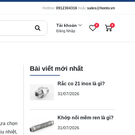
Hotline:
0912304316
hoặc
sales@honto.vn
Tài khoản
0
0
Đăng Nhập
Bài viết mới nhất
Rắc co 21 inox là gì?
31/07/2026
Khớp nối mềm ren là gì?
lựa chọn
31/07/2026
u nhiệt,