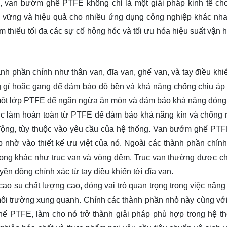
 van bướm ghế PTFE không chỉ là một giải pháp kinh tế ch
 vững và hiệu quả cho nhiều ứng dụng công nghiệp khác nh
ảm thiểu tối đa các sự cố hỏng hóc và tối ưu hóa hiệu suất vận 
 phần chính như thân van, đĩa van, ghế van, và tay điều khi
g gỉ hoặc gang để đảm bảo độ bền và khả năng chống chịu áp 
một lớp PTFE để ngăn ngừa ăn mòn và đảm bảo khả năng đóng
ược làm hoàn toàn từ PTFE để đảm bảo khả năng kín và chống rò
ự động, tùy thuộc vào yêu cầu của hệ thống. Van bướm ghế PTF
 nhờ vào thiết kế ưu việt của nó. Ngoài các thành phần chín
rọng khác như trục van và vòng đệm. Trục van thường được ch
uyền động chính xác từ tay điều khiển tới đĩa van.
 su chất lượng cao, đóng vai trò quan trọng trong việc nâng 
i môi trường xung quanh. Chính các thành phần nhỏ này cùng với 
hế PTFE, làm cho nó trở thành giải pháp phù hợp trong hệ t