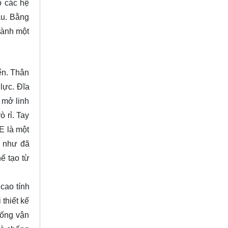
o các hệ
au. Bằng
hành một
ển. Thân
lực. Đĩa
 mở linh
 rỉ. Tay
E là một
h như đã
ế tạo từ
cao tính
thiết kế
hống vận