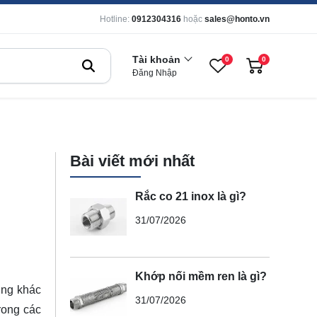
Hotline:
0912304316
hoặc
sales@honto.vn
Tài khoản
0
0
Đăng Nhập
Bài viết mới nhất
Rắc co 21 inox là gì?
31/07/2026
Khớp nối mềm ren là gì?
ụng khác
31/07/2026
rong các