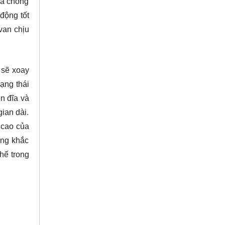
và chống
động tốt
van chịu
 sẽ xoay
rạng thái
n đĩa và
ian dài.
 cao của
ờng khắc
hế trong