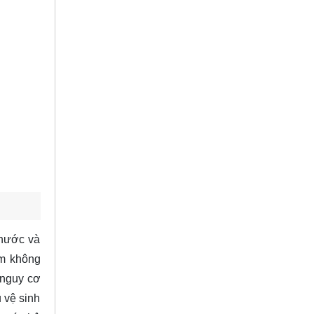
thước và
ệm không
 nguy cơ
 vệ sinh