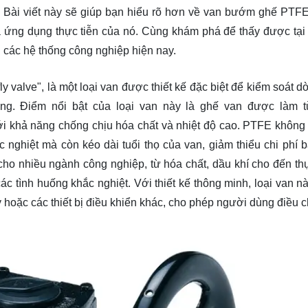
. Bài viết này sẽ giúp bạn hiểu rõ hơn về van bướm ghế PTFE
à ứng dụng thực tiễn của nó. Cùng
khám phá
để thấy được tại
 các hệ thống công nghiệp hiện nay.
y valve", là một loại van được thiết kế đặc biệt để kiểm soát 
ống. Điểm nổi bật của loại van này là ghế van được làm
g với khả năng chống chịu hóa chất và nhiệt độ cao. PTFE không
ghiệt mà còn kéo dài tuổi thọ của van, giảm thiểu chi phí bả
cho nhiều ngành công nghiệp, từ hóa chất, dầu khí cho đến t
c tình huống khắc nghiệt. Với thiết kế thông minh, loại van nà
hoặc các thiết bị điều khiển khác, cho phép người dùng điều c