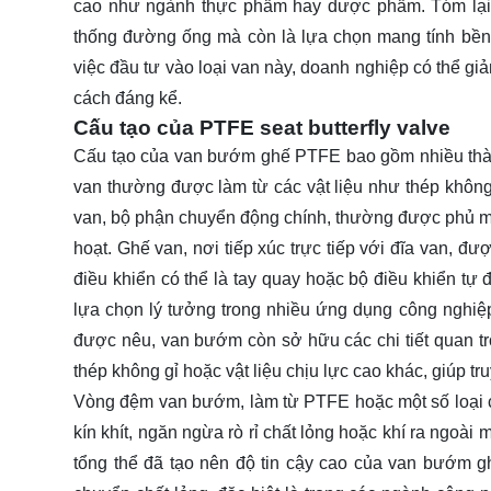
cao như ngành thực phẩm hay dược phẩm. Tóm lại,
thống đường ống mà còn là lựa chọn mang tính bền
việc đầu tư vào loại van này, doanh nghiệp có thể gi
cách đáng kể.
Cấu tạo của PTFE seat butterfly valve
Cấu tạo của van bướm ghế PTFE bao gồm nhiều thành
van thường được làm từ các vật liệu như thép khôn
van, bộ phận chuyển động chính, thường được phủ 
hoạt. Ghế van, nơi tiếp xúc trực tiếp với đĩa van, đ
điều khiển có thể là tay quay hoặc bộ điều khiển t
lựa chọn lý tưởng trong nhiều ứng dụng công nghiệp
được nêu, van bướm còn sở hữu các chi tiết quan t
thép không gỉ hoặc vật liệu chịu lực cao khác, giúp tr
Vòng đệm van bướm, làm từ PTFE hoặc một số loại cao
kín khít, ngăn ngừa rò rỉ chất lỏng hoặc khí ra ngoà
tổng thể đã tạo nên độ tin cậy cao của van bướm g