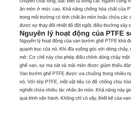
chuyển chất lỏng, đặc biệt là trong các ngành công 
ăn mòn ở mức cao. Khả năng chống hóa chất của PT
trong môi trường có tính chất ăn mòn hoặc chứa các
được sự thay đổi nhiệt độ đột ngột, điều thường xảy r
Nguyên lý hoạt động của PTFE sea
Nguyên lý hoạt động của van bướm ghế PTFE khá đơn
quanh trục của nó. Khi đĩa vuông góc với dòng chảy, v
mở. Cơ chế này cho phép điều chỉnh dòng chảy một 
ghế van, sự ma sát và mài mòn được giảm thiểu đáng
Van bướm ghế PTFE được ưa chuộng trong nhiều ng
nó. Với lớp PTFE, một vật liệu có độ chống chịu hóa
nghiệt chứa nhiều tác nhân ăn mòn. Khả năng này giúp
quá trình vận hành. Không chỉ có vậy, thiết kế của va