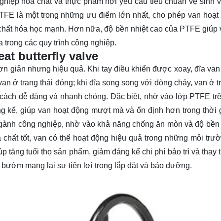
nghiệp hóa chất và thực phẩm nơi yêu cầu tiêu chuẩn vệ sinh 
FE là một trong những ưu điểm lớn nhất, cho phép van hoạt 
 chất hóa học mạnh. Hơn nữa, độ bền nhiệt cao của PTFE giúp 
a trong các quy trình công nghiệp.
t butterfly valve
 giản nhưng hiệu quả. Khi tay điều khiển được xoay, đĩa van
an ở trạng thái đóng; khi đĩa song song với dòng chảy, van ở t
cách dễ dàng và nhanh chóng. Đặc biệt, nhờ vào lớp PTFE trê
 kể, giúp van hoạt động mượt mà và ổn định hơn trong thời g
ành công nghiệp, nhờ vào khả năng chống ăn mòn và độ bền
 chất tốt, van có thể hoạt động hiệu quả trong những môi trư
 tăng tuổi thọ sản phẩm, giảm đáng kể chi phí bảo trì và thay t
n bướm mang lại sự tiện lợi trong lắp đặt và bảo dưỡng.