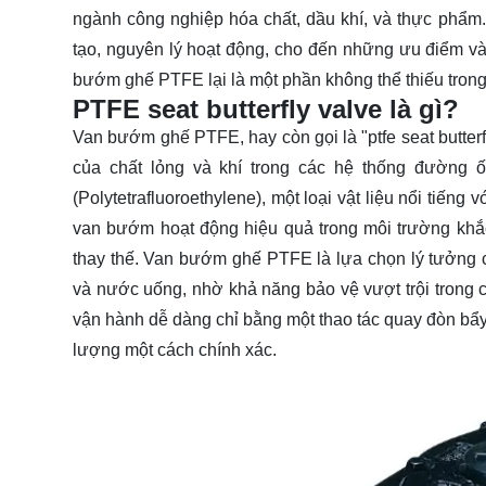
ngành công nghiệp hóa chất, dầu khí, và thực phẩm
tạo, nguyên lý hoạt động, cho đến những ưu điểm v
bướm ghế PTFE lại là một phần không thể thiếu trong
PTFE seat butterfly valve là gì?
Van bướm ghế PTFE, hay còn gọi là "ptfe seat butterfl
của chất lỏng và khí trong các hệ thống đường 
(Polytetrafluoroethylene), một loại vật liệu nổi tiến
van bướm hoạt động hiệu quả trong môi trường khắc n
thay thế. Van bướm ghế PTFE là lựa chọn lý tưởng 
và nước uống, nhờ khả năng bảo vệ vượt trội trong cá
vận hành dễ dàng chỉ bằng một thao tác quay đòn bẩy 
lượng một cách chính xác.