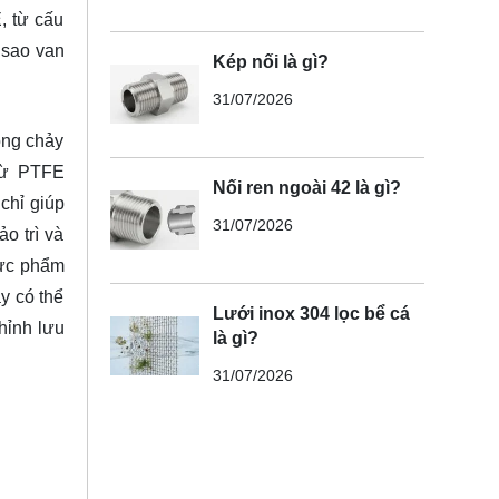
, từ cấu
 sao van
Kép nối là gì?
31/07/2026
dòng chảy
 từ PTFE
Nối ren ngoài 42 là gì?
 chỉ giúp
31/07/2026
o trì và
hực phẩm
y có thể
Lưới inox 304 lọc bể cá
hỉnh lưu
là gì?
31/07/2026