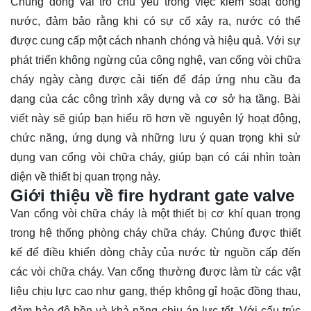
Chúng đóng vai trò chủ yếu trong việc kiểm soát dòng
nước, đảm bảo rằng khi có sự cố xảy ra, nước có thể
được cung cấp một cách nhanh chóng và hiệu quả. Với sự
phát triển không ngừng của công nghệ, van cổng vòi chữa
cháy ngày càng được cải tiến để đáp ứng nhu cầu đa
dạng của các công trình xây dựng và cơ sở hạ tầng. Bài
viết này sẽ giúp bạn hiểu rõ hơn về nguyên lý hoạt động,
chức năng, ứng dụng và những
lưu ý
quan trọng khi sử
dụng van cổng vòi chữa cháy, giúp bạn có cái nhìn toàn
diện về thiết bị quan trọng này.
Giới thiệu về fire hydrant gate valve
Van cổng vòi chữa cháy là một thiết bị cơ khí quan trọng
trong hệ thống phòng cháy chữa cháy. Chúng được thiết
kế để điều khiển dòng chảy của nước từ nguồn cấp đến
các vòi chữa cháy. Van cổng thường được làm từ các vật
liệu chịu lực cao như gang, thép không gỉ hoặc đồng thau,
đảm bảo độ bền và khả năng chịu áp lực tốt. Với cấu trúc