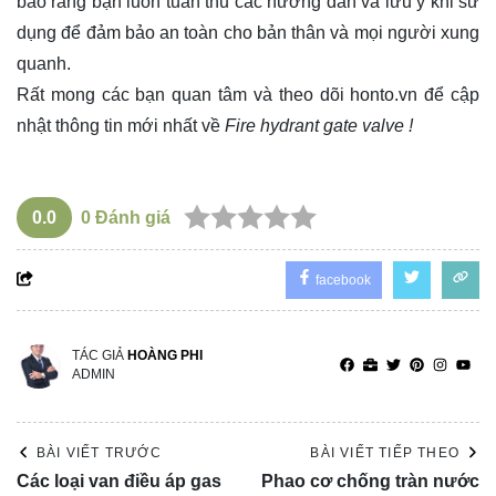
bảo rằng bạn luôn tuân thủ các hướng dẫn và lưu ý khi sử
dụng để đảm bảo an toàn cho bản thân và mọi người xung
quanh.
Rất mong các bạn quan tâm và theo dõi
honto.vn
để cập
nhật thông tin mới nhất về
Fire hydrant gate valve !
0.0
0
Đánh giá
facebook
TÁC GIẢ
HOÀNG PHI
ADMIN
BÀI VIẾT TRƯỚC
BÀI VIẾT TIẾP THEO
Các loại van điều áp gas
Phao cơ chống tràn nước