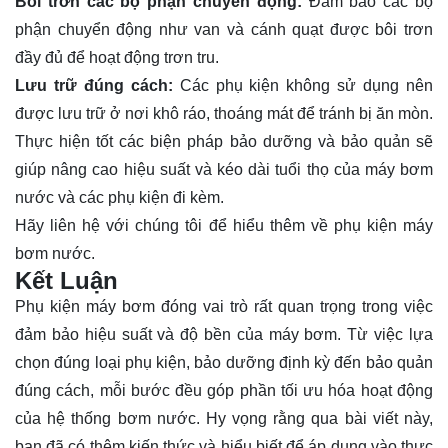
Bôi trơn các bộ phận chuyển động:
Đảm bảo các bộ
phận chuyển động như van và cánh quạt được bôi trơn
đầy đủ để hoạt động trơn tru.
Lưu trữ đúng cách:
Các phụ kiện không sử dụng nên
được lưu trữ ở nơi khô ráo, thoáng mát để tránh bị ăn mòn.
Thực hiện tốt các biện pháp bảo dưỡng và bảo quản sẽ
giúp nâng cao hiệu suất và kéo dài tuổi thọ của máy bơm
nước và các phụ kiện đi kèm.
Hãy
liên hệ
với chúng tôi để hiểu thêm về phụ kiện máy
bơm nước.
Kết Luận
Phụ kiện máy bơm đóng vai trò rất quan trọng trong việc
đảm bảo hiệu suất và độ bền của máy bơm. Từ việc lựa
chọn đúng loại phụ kiện, bảo dưỡng định kỳ đến bảo quản
đúng cách, mỗi bước đều góp phần tối ưu hóa hoạt động
của hệ thống bơm nước. Hy vọng rằng qua bài viết này,
bạn đã có thêm kiến thức và hiểu biết để áp dụng vào thực