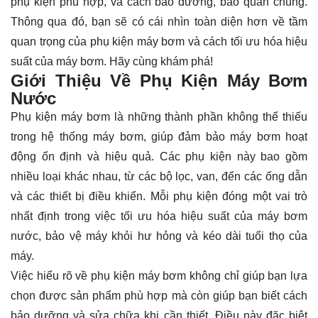
phụ kiện phù hợp, và cách bảo dưỡng, bảo quản chúng.
Thông qua đó, bạn sẽ có cái nhìn
toàn diện
hơn về tầm
quan trọng của phụ kiện máy bơm và cách tối ưu hóa hiệu
suất của máy bơm. Hãy cùng khám phá!
Giới Thiệu Về Phụ Kiện Máy Bơm
Nước
Phụ kiện máy bơm là những thành phần không thể thiếu
trong hệ thống máy bơm, giúp đảm bảo máy bơm hoạt
động ổn định và hiệu quả. Các phụ kiện này bao gồm
nhiều loại khác nhau, từ các bộ lọc, van, đến các ống dẫn
và các thiết bị điều khiển. Mỗi phụ kiện đóng một vai trò
nhất định trong việc tối ưu hóa hiệu suất của máy bơm
nước, bảo vệ máy khỏi hư hỏng và kéo dài tuổi thọ của
máy.
Việc hiểu rõ về phụ kiện máy bơm không chỉ giúp bạn lựa
chọn được sản phẩm phù hợp mà còn giúp bạn biết cách
bảo dưỡng và sửa chữa khi cần thiết. Điều này đặc biệt