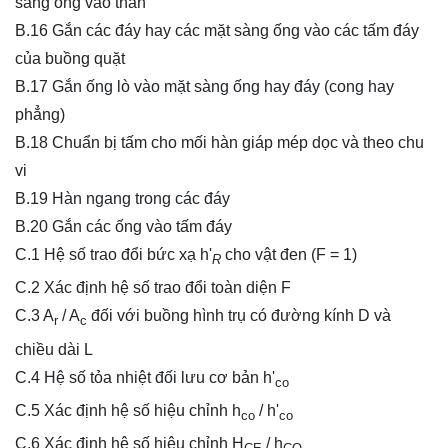
sàng ống vào thân
B.16 Gắn các đáy hay các mặt sàng ống vào các tấm đáy
của buồng quặt
B.17 Gắn ống lò vào mặt sàng ống hay đáy (cong hay
phẳng)
B.18 Chuẩn bị tấm cho mối hàn giáp mép dọc và theo chu
vi
B.19 Hàn ngang trong các đáy
B.20 Gắn các ống vào tấm đáy
C.1 Hệ số trao đổi bức xạ h'
cho vật đen (F = 1)
R
C.2 Xác định hệ số trao đổi toàn diện F
C.3 A
/ A
đối với buồng hình trụ có đường kính D và
r
c
chiều dài L
C.4 Hệ số tỏa nhiệt đối lưu cơ bản h'
co
C.5 Xác định hệ số hiệu chỉnh h
/ h'
co
co
C.6 Xác định hệ số hiệu chỉnh H
/ h