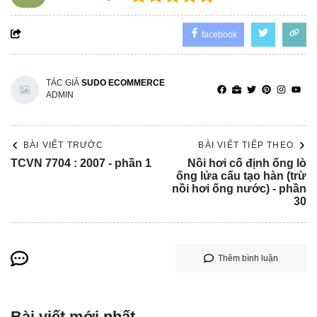
facebook
TÁC GIẢ
SUDO ECOMMERCE
ADMIN
BÀI VIẾT TRƯỚC
BÀI VIẾT TIẾP THEO
TCVN 7704 : 2007 - phần 1
Nồi hơi cố định ống lò
ống lửa cấu tạo hàn (trừ
nồi hơi ống nước) - phần
30
Thêm bình luận
Bài viết mới nhất