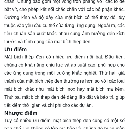
chắn. Chúng bao gồm một vòng tròn phẳng với các lỗ để
bắt vít, cho phép kết nối chắc chắn với các bộ phận khác.
Đường kính và độ dày của mặt bích có thể thay đổi tùy
thuộc vào yêu cầu cụ thể của từng ứng dụng. Ngoài ra, các
tiêu chuẩn sản xuất khác nhau cũng ảnh hưởng đến kích
thước và hình dạng của mặt bích thép đen.
Ưu điểm
Mặt bích thép đen có nhiều ưu điểm nổi bật. Đầu tiên,
chúng có khả năng chịu lực và áp suất cao, phù hợp cho
các ứng dụng trong môi trường khắc nghiệt. Thứ hai, giá
thành của mặt bích thép đen thường rẻ hơn so với các loại
mặt bích khác như mặt bích inox hay mặt bích mạ kẽm.
Thứ ba, mặt bích thép đen dễ dàng lắp đặt và bảo trì, giúp
tiết kiệm thời gian và chi phí cho các dự án.
Nhược điểm
Tuy có nhiều ưu điểm, mặt bích thép đen cũng có một số
hạn chế. Do không có lớp mạ bảo vệ, chúng dễ bị ăn mòn