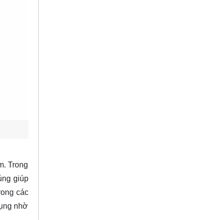
m. Trong
úng giúp
rong các
dụng nhờ