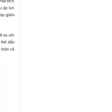
 mặt bích
u áp lực
iúp giảm
ế so với
 thể dẫn
n toàn và