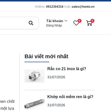
Hotline:
0912304316
hoặc
sales@honto.vn
Tài khoản
0
0
Đăng Nhập
Bài viết mới nhất
Rắc co 21 inox là gì?
31/07/2026
Khớp nối mềm ren là gì?
hen chốt
31/07/2026
 một lựa