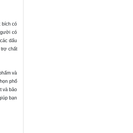
 bích có
người có
 các dấu
trợ chất
c phẩm và
chọn phổ
t và bảo
giúp bạn