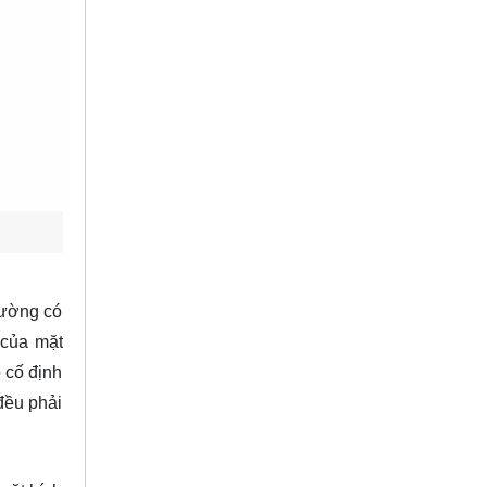
hường có
 của mặt
p cố định
 đều phải