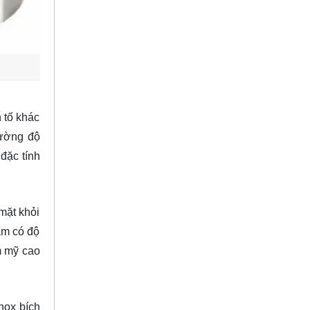
 tố khác
cường độ
đặc tính
mặt khỏi
râm có độ
m mỹ cao
nox bích