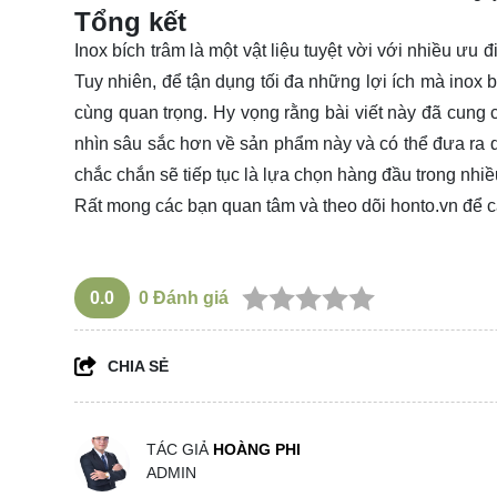
Tổng kết
Inox bích trâm là một vật liệu tuyệt vời với nhiều ư
Tuy nhiên, để tận dụng tối đa những lợi ích mà inox 
cùng quan trọng. Hy vọng rằng bài viết này đã cung c
nhìn sâu sắc hơn về sản phẩm này và có thể đưa ra q
chắc chắn sẽ tiếp tục là lựa chọn hàng đầu trong nhi
Rất mong các bạn quan tâm và theo dõi
honto.vn
để c
0.0
0
Đánh giá
CHIA SẺ
TÁC GIẢ
HOÀNG PHI
ADMIN