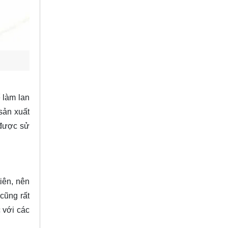
 làm lan
sản xuất
 được sử
iên, nên
cũng rất
 với các