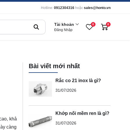
Hotline:
0912304316
hoặc
sales@honto.vn
Tài khoản
0
0
Đăng Nhập
Bài viết mới nhất
Rắc co 21 inox là gì?
31/07/2026
Khớp nối mềm ren là gì?
cao, khả
31/07/2026
gày càng