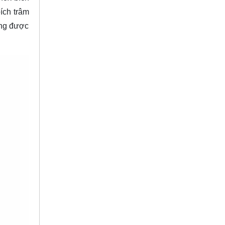
ích trâm
ông được