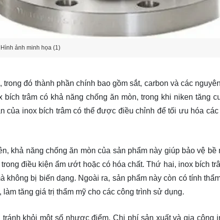
Hình ảnh minh họa (1)
, trong đó thành phần chính bao gồm sắt, carbon và các nguyên
ox bích trâm có khả năng chống ăn mòn, trong khi niken tăng 
 của inox bích trâm có thể được điều chỉnh để tối ưu hóa các 
tiên, khả năng chống ăn mòn của sản phẩm này giúp bảo vệ bề 
 trong điều kiện ẩm ướt hoặc có hóa chất. Thứ hai, inox bích t
à không bị biến dạng. Ngoài ra, sản phẩm này còn có tính thẩ
làm tăng giá trị thẩm mỹ cho các công trình sử dụng.
tránh khỏi một số nhược điểm. Chi phí sản xuất và gia công i