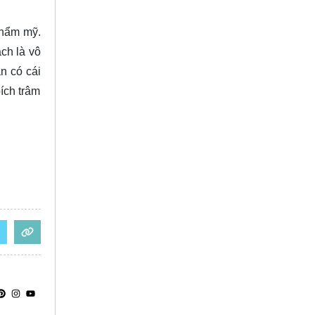
thẩm mỹ.
ch là vô
n có cái
ích trâm