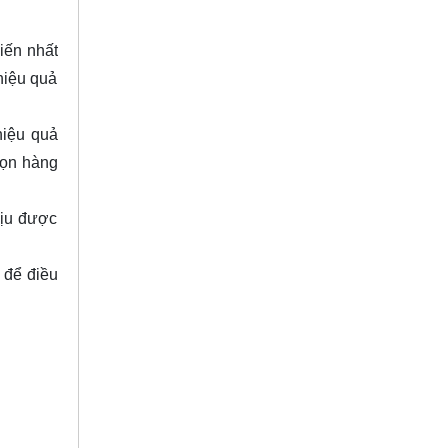
iến nhất
hiệu quả
hiệu quả
họn hàng
hịu được
 để điều