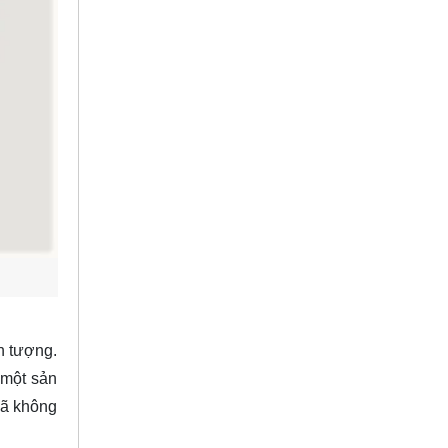
n tượng.
 một sản
đã không