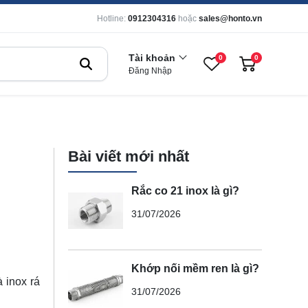
Hotline:
0912304316
hoặc
sales@honto.vn
Tài khoản
0
0
Đăng Nhập
Bài viết mới nhất
Rắc co 21 inox là gì?
31/07/2026
Khớp nối mềm ren là gì?
 inox rá
31/07/2026