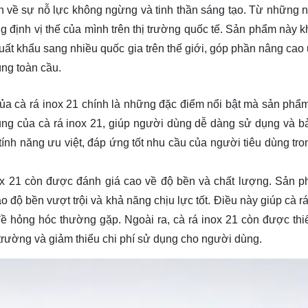
yện về sự nỗ lực không ngừng và tinh thần sáng tạo. Từ những 
 định vị thế của mình trên thị trường quốc tế. Sản phẩm này k
ất khẩu sang nhiều quốc gia trên thế giới, góp phần nâng cao u
ùng toàn cầu.
của cà rá inox 21 chính là những đặc điểm nổi bật mà sản phẩ
 dụng của cà rá inox 21, giúp người dùng dễ dàng sử dụng và b
ính năng ưu việt, đáp ứng tốt nhu cầu của người tiêu dùng tro
inox 21 còn được đánh giá cao về độ bền và chất lượng. Sản 
độ bền vượt trội và khả năng chịu lực tốt. Điều này giúp cà rá
ề hỏng hóc thường gặp. Ngoài ra, cà rá inox 21 còn được thiế
trường và giảm thiểu chi phí sử dụng cho người dùng.