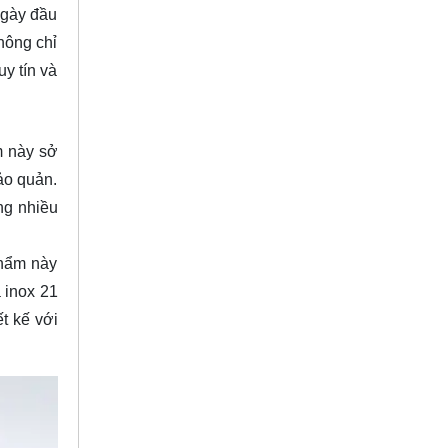
ngày đầu
hông chỉ
y tín và
m này sở
ảo quản.
ng nhiều
phẩm này
 inox 21
t kế với