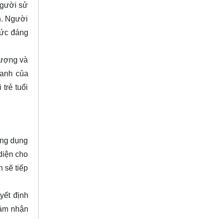
người sử
h. Người
sức đáng
lượng và
xanh của
trẻ tuổi
công dụng
diện cho
 sẽ tiếp
yết định
cảm nhận