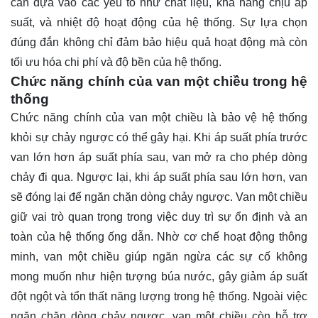
cần dựa vào các yếu tố như chất liệu, khả năng chịu áp
suất, và nhiệt độ hoạt động của hệ thống. Sự lựa chọn
đúng đắn không chỉ đảm bảo hiệu quả hoạt động mà còn
tối ưu hóa chi phí và độ bền của hệ thống.
Chức năng chính của van một chiều trong hệ
thống
Chức năng chính của van một chiều là bảo vệ hệ thống
khỏi sự chảy ngược có thể gây hại. Khi áp suất phía trước
van lớn hơn áp suất phía sau, van mở ra cho phép dòng
chảy đi qua. Ngược lại, khi áp suất phía sau lớn hơn, van
sẽ đóng lại để ngăn chặn dòng chảy ngược. Van một chiều
giữ vai trò quan trọng trong việc duy trì sự ổn định và an
toàn của hệ thống ống dẫn. Nhờ cơ chế hoạt động thông
minh, van một chiều giúp ngăn ngừa các sự cố không
mong muốn như hiện tượng búa nước, gây giảm áp suất
đột ngột và tổn thất năng lượng trong hệ thống. Ngoài việc
ngăn chặn dòng chảy ngược, van một chiều còn hỗ trợ