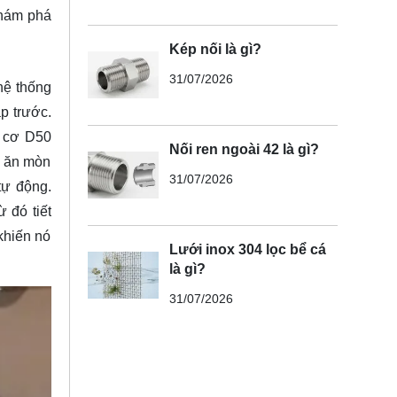
hám phá
Kép nối là gì?
31/07/2026
hệ thống
p trước.
o cơ D50
Nối ren ngoài 42 là gì?
g ăn mòn
31/07/2026
tự động.
 đó tiết
khiến nó
Lưới inox 304 lọc bể cá
là gì?
31/07/2026