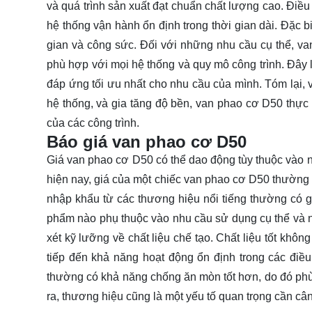
và quá trình sản xuất đạt chuẩn chất lượng cao. Điề
hệ thống vận hành ổn định trong thời gian dài. Đặc bi
gian và công sức. Đối với những nhu cầu cụ thể, va
phù hợp với mọi hệ thống và quy mô công trình. Đây 
đáp ứng tối ưu nhất cho nhu cầu của mình. Tóm lại, v
hệ thống, và gia tăng độ bền, van phao cơ D50 thực 
của các công trình.
Báo giá van phao cơ D50
Giá van phao cơ D50 có thể dao động tùy thuộc vào nh
hiện nay, giá của một chiếc van phao cơ D50 thườ
nhập khẩu từ các thương hiệu nổi tiếng thường có g
phẩm nào phụ thuộc vào nhu cầu sử dụng cụ thể và 
xét kỹ lưỡng về chất liệu chế tạo. Chất liệu tốt kh
tiếp đến khả năng hoạt động ổn định trong các đi
thường có khả năng chống ăn mòn tốt hơn, do đó phù 
ra, thương hiệu cũng là một yếu tố quan trọng cần câ