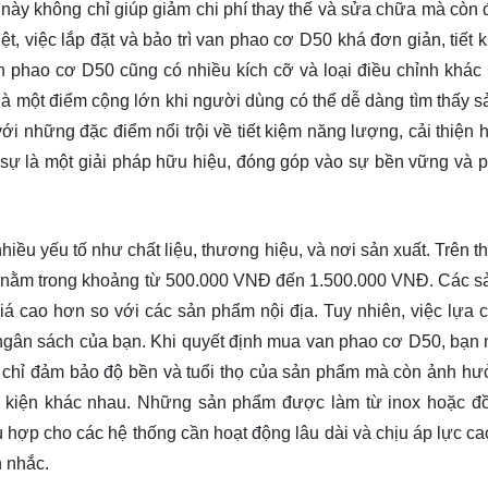
u này không chỉ giúp giảm chi phí thay thế và sửa chữa mà còn
ệt, việc lắp đặt và bảo trì van phao cơ D50 khá đơn giản, tiết 
n phao cơ D50 cũng có nhiều kích cỡ và loại điều chỉnh khác
là một điểm cộng lớn khi người dùng có thể dễ dàng tìm thấy 
ới những đặc điểm nổi trội về tiết kiệm năng lượng, cải thiện h
sự là một giải pháp hữu hiệu, đóng góp vào sự bền vững và ph
iều yếu tố như chất liệu, thương hiệu, và nơi sản xuất. Trên th
ng nằm trong khoảng từ 500.000 VNĐ đến 1.500.000 VNĐ. Các 
iá cao hơn so với các sản phẩm nội địa. Tuy nhiên, việc lựa 
ngân sách của bạn. Khi quyết định mua van phao cơ D50, bạn
ông chỉ đảm bảo độ bền và tuổi thọ của sản phẩm mà còn ảnh hư
ều kiện khác nhau. Những sản phẩm được làm từ inox hoặc đ
hợp cho các hệ thống cần hoạt động lâu dài và chịu áp lực ca
n nhắc.