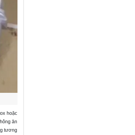
nox hoặc
không ăn
ng tương