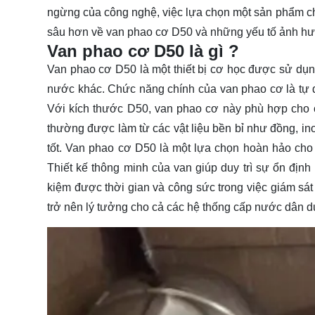
ngừng của công nghệ, việc lựa chọn một sản phẩm ch
sâu hơn về van phao cơ D50 và những yếu tố ảnh hưởn
Van phao cơ D50 là gì ?
Van phao cơ D50 là một thiết bị cơ học được sử dụ
nước khác. Chức năng chính của van phao cơ là tự
Với kích thước D50, van phao cơ này phù hợp ch
thường được làm từ các vật liệu bền bỉ như đồng, i
tốt. Van phao cơ D50 là một lựa chọn hoàn hảo cho
Thiết kế thông minh của van giúp duy trì sự ổn địn
kiệm được thời gian và công sức trong việc giám sá
trở nên lý tưởng cho cả các hệ thống cấp nước dân 