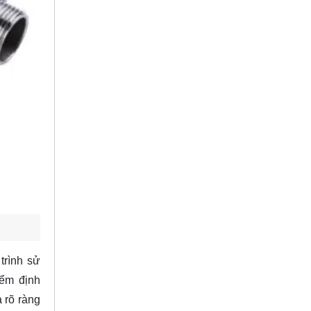
trình sử
iểm định
 rõ ràng