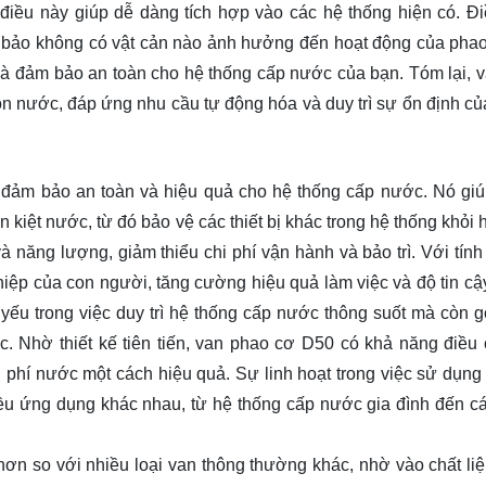
, điều này giúp dễ dàng tích hợp vào các hệ thống hiện có. Đ
ảm bảo không có vật cản nào ảnh hưởng đến hoạt động của phao
 và đảm bảo an toàn cho hệ thống cấp nước của bạn. Tóm lại, 
ồn nước, đáp ứng nhu cầu tự động hóa và duy trì sự ổn định củ
 đảm bảo an toàn và hiệu quả cho hệ thống cấp nước. Nó giúp
 kiệt nước, từ đó bảo vệ các thiết bị khác trong hệ thống khỏi
 năng lượng, giảm thiểu chi phí vận hành và bảo trì. Với tính
iệp của con người, tăng cường hiệu quả làm việc và độ tin cậ
 yếu trong việc duy trì hệ thống cấp nước thông suốt mà còn 
c. Nhờ thiết kế tiên tiến, van phao cơ D50 có khả năng điều 
 phí nước một cách hiệu quả. Sự linh hoạt trong việc sử dụng
iều ứng dụng khác nhau, từ hệ thống cấp nước gia đình đến c
ơn so với nhiều loại van thông thường khác, nhờ vào chất liệ