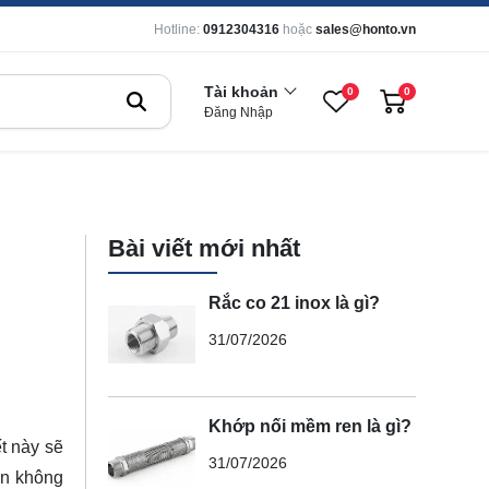
Hotline:
0912304316
hoặc
sales@honto.vn
Tài khoản
0
0
Đăng Nhập
Bài viết mới nhất
Rắc co 21 inox là gì?
31/07/2026
Khớp nối mềm ren là gì?
t này sẽ
31/07/2026
ển không