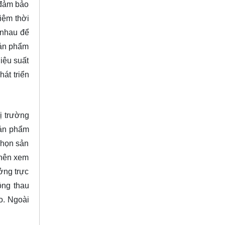
 đảm bảo
kiệm thời
 nhau để
sản phẩm
iệu suất
át triển
ị trường
sản phẩm
chọn sản
 nên xem
ởng trực
ồng thau
o. Ngoài