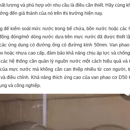
ất lượng và phù hợp với nhu cầu là điều cần thiết. Hãy cùng
k
g đến giá thành của nó trên thị trường hiện nay.
ng để kiểm soát mức nước trong bể chứa, bồn nước hoặc các 
 động đóng/mở dòng nước dựa trên mực nước đã được thiết lậ
o các ứng dụng có đường ống có đường kính 50mm. Van pha
nox hoặc nhựa cao cấp, đảm bảo khả năng chịu áp lực và chốn
 các hệ thống cần quản lý nguồn nước một cách hiệu quả và 
h của mực nước mà không cần can thiệp nhiều từ con người, từ
t và điều chỉnh. Khả năng thích ứng cao của van phao cơ D50 
dụng và công nghiệp.