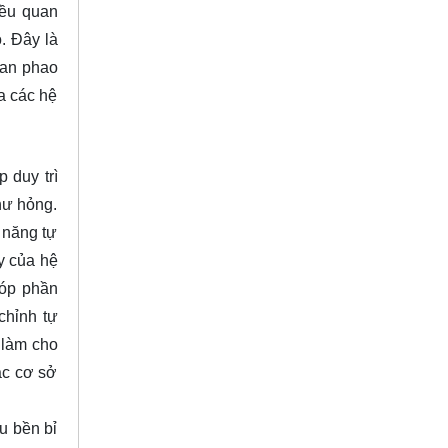
iều quan
. Đây là
van phao
a các hệ
 duy trì
 hư hỏng.
 năng tự
y của hệ
góp phần
chỉnh tự
 làm cho
ác cơ sở
u bền bỉ