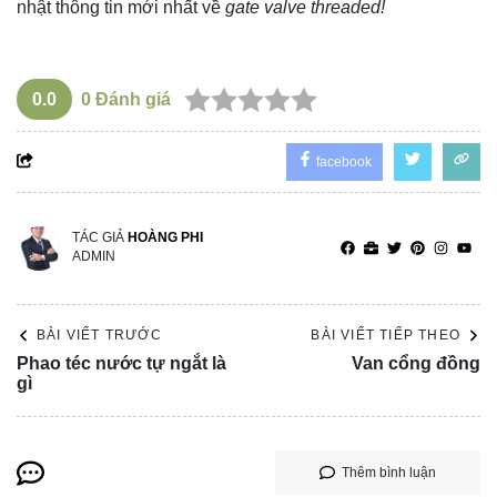
nhật thông tin mới nhất về
gate valve threaded!
0.0
0
Đánh giá
facebook
TÁC GIẢ
HOÀNG PHI
ADMIN
BÀI VIẾT TRƯỚC
BÀI VIẾT TIẾP THEO
Phao téc nước tự ngắt là
Van cổng đồng
gì
Thêm bình luận