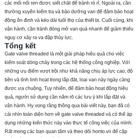
các mối nối ren được siết chặt để tránh rò rỉ. Ngoài ra, cần
thường xuyên kiểm tra và bảo dưỡng van để đảm bảo hoạt
động ổn định và kéo dài tuổi thọ của thiết bị. Cuối cùng, khi
vận hành, cần tránh đóng mở van quá nhanh để giảm thiểu
nguy cơ xảy ra va đập thủy lực.
Tổng kết
Gate valve threaded là một giải pháp hiệu quả cho việc
kiểm soát dòng chảy trong các hệ thống công nghiệp. Với
những ưu điểm vượt trội như khả năng chịu áp lực cao, độ
bền và tính linh hoạt trong lắp đặt, loại van này ngày càng
được ưa chuộng. Tuy nhiên, để đảm bảo hoạt động hiệu
quả, người sử dụng cần nắm rõ các lưu ý khi lắp đặt và
vận hành. Hy vọng rằng thông qua bài viết này, bạn đã có
cái nhìn toàn diện hơn về gate valve threaded và có thể áp
dụng những kiến thức này vào thực tế công việc của mình.
Rất mong các bạn quan tâm và theo dõi
honto.vn
để cập