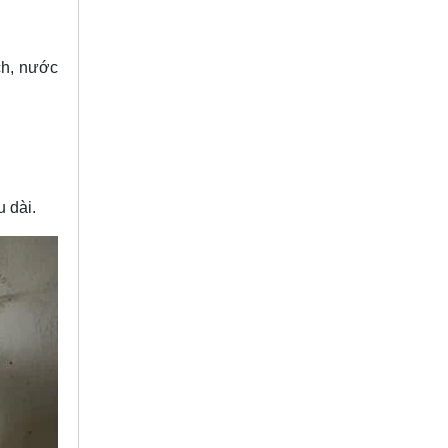
ch, nước
u dài.