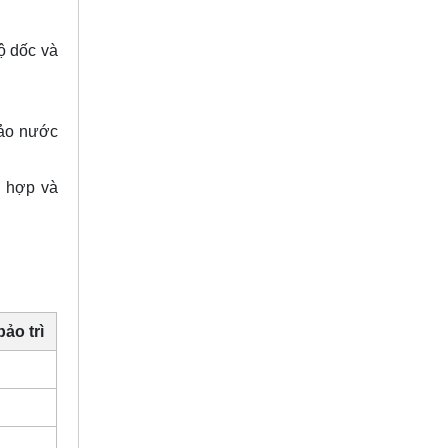
ộ dốc và
bảo nước
 hợp và
ảo trì