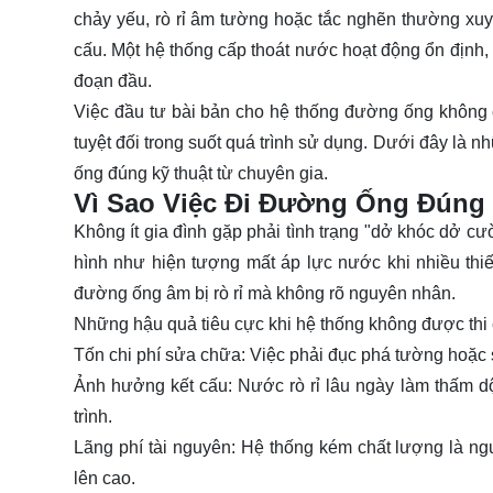
chảy yếu, rò rỉ âm tường hoặc tắc nghẽn thường xu
cấu. Một hệ thống cấp thoát nước hoạt động ổn định, 
đoạn đầu.
Việc đầu tư bài bản cho hệ thống đường ống không 
tuyệt đối trong suốt quá trình sử dụng. Dưới đây là
ống đúng kỹ thuật từ chuyên gia.
Vì Sao Việc Đi Đường Ống Đúng
Không ít gia đình gặp phải tình trạng "dở khóc dở c
hình như hiện tượng mất áp lực nước khi nhiều thiế
đường ống âm bị rò rỉ mà không rõ nguyên nhân.
Những hậu quả tiêu cực khi hệ thống không được thi
Tốn chi phí sửa chữa:
Việc phải đục phá tường hoặc s
Ảnh hưởng kết cấu:
Nước rò rỉ lâu ngày làm thấm d
trình.
Lãng phí tài nguyên:
Hệ thống kém chất lượng là ngu
lên cao.