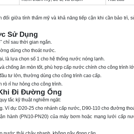
đối giữa tính thẩm mỹ và khả năng tiếp cận khi cần bảo trì, 
ợc Sử Dụng
" chỉ sau thời gian ngắn.
hường dùng cho thoát nước.
ại, là lựa chọn số 1 cho hệ thống nước nóng lạnh.
à chống ăn mòn tốt, phù hợp cấp nước chính cho công trình lớ
đầu tư lớn, thường dùng cho công trình cao cấp.
h rò rỉ hư hỏng cho công trình.
 Khi Đi Đường Ống
quy tắc kỹ thuật nghiêm ngặt:
ng. Ví dụ: D20-25 cho nhánh cấp nước, D90-110 cho đường thoá
vận hành (PN10-PN20) của máy bơm hoặc mạng lưới cấp nư
ảo nước thải chảy nhanh, không gây đọng cặn.