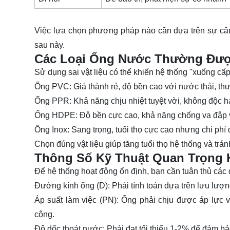
Việc lựa chọn phương pháp nào cần dựa trên sự cân 
sau này.
Các Loại Ống Nước Thường Đư
Sử dụng sai vật liệu có thể khiến hệ thống "xuống cấp
Ống PVC:
Giá thành rẻ, độ bền cao với nước thải, t
Ống PPR:
Khả năng chịu nhiệt tuyệt vời, không độc h
Ống HDPE:
Độ bền cực cao, khả năng chống va đập v
Ống
Inox
:
Sang trọng, tuổi thọ cực cao nhưng chi phí 
Chọn đúng vật liệu giúp tăng tuổi thọ hệ thống và trán
Thông Số Kỹ Thuật Quan Trọng
Để hệ thống hoạt động ổn định, bạn cần tuân thủ các 
Đường kính ống (D):
Phải tính toán dựa trên lưu lượ
Áp suất làm việc (PN):
Ống phải chịu được áp lực 
cộng.
Độ dốc thoát nước:
Phải đạt tối thiểu 1-2% để đảm b