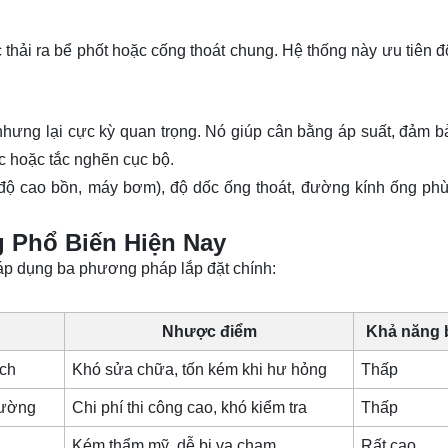
thải ra bể phốt hoặc cống thoát chung. Hệ thống này ưu tiên đ
hưng lại cực kỳ quan trọng. Nó giúp cân bằng áp suất, đảm 
c hoặc tắc nghẽn cục bộ.
độ cao bồn, máy bơm),
độ dốc ống thoát
,
đường kính ống
phù
 Phổ Biến Hiện Nay
áp dụng ba phương pháp lắp đặt chính:
Nhược điểm
Khả năng b
ích
Khó sửa chữa, tốn kém khi hư hỏng
Thấp
tường
Chi phí thi công cao, khó kiểm tra
Thấp
Kém thẩm mỹ, dễ bị va chạm
Rất cao