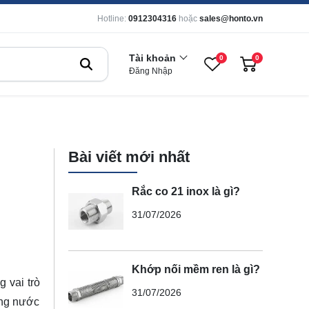
Hotline:
0912304316
hoặc
sales@honto.vn
Tài khoản
0
0
Đăng Nhập
Bài viết mới nhất
Rắc co 21 inox là gì?
31/07/2026
Khớp nối mềm ren là gì?
 vai trò
31/07/2026
rạng nước