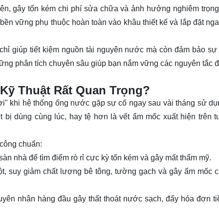
yên, gây tốn kém chi phí sửa chữa và ảnh hưởng nghiêm trọng
bền vững phụ thuộc hoàn toàn vào khâu thiết kế và lắp đặt ngay
chỉ giúp tiết kiệm nguồn tài nguyên nước mà còn đảm bảo sự
 những phân tích chuyên sâu giúp bạn nắm vững các nguyên tắc 
 Kỹ Thuật Rất Quan Trọng?
ười" khi hệ thống ống nước gặp sự cố ngay sau vài tháng sử dụ
t bị dùng cùng lúc, hay tệ hơn là vết ẩm mốc xuất hiện trên 
 công chuẩn:
àn nhà để tìm điểm rò rỉ cực kỳ tốn kém và gây mất thẩm mỹ.
ột, suy giảm chất lượng bê tông, tường gạch và gây ẩm mốc 
yên nhân hàng đầu gây thất thoát nước sạch, đẩy hóa đơn t