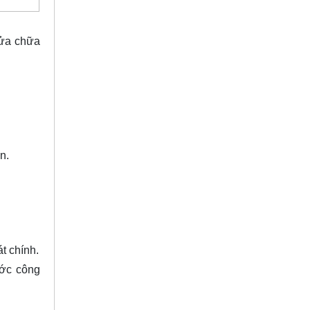
sửa chữa
n.
t chính.
ớc công