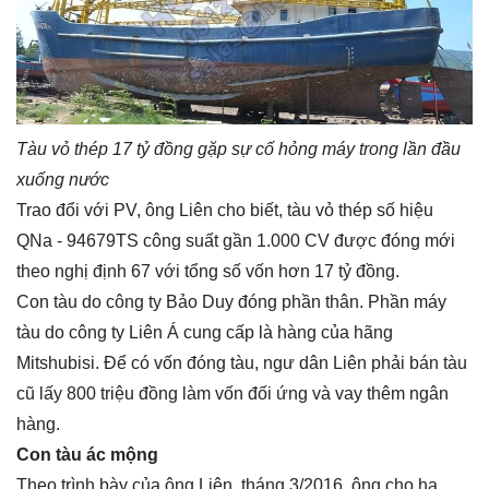
Tàu vỏ thép 17 tỷ đồng gặp sự cố hỏng máy trong lần đầu
xuống nước
Trao đổi với PV, ông Liên cho biết, tàu vỏ thép số hiệu
QNa - 94679TS công suất gần 1.000 CV được đóng mới
theo nghị định 67 với tổng số vốn hơn 17 tỷ đồng.
Con tàu do công ty Bảo Duy đóng phần thân. Phần máy
tàu do công ty Liên Á cung cấp là hàng của hãng
Mitshubisi. Để có vốn đóng tàu, ngư dân Liên phải bán tàu
cũ lấy 800 triệu đồng làm vốn đối ứng và vay thêm ngân
hàng.
Con tàu ác mộng
Theo trình bày của ông Liên, tháng 3/2016, ông cho hạ