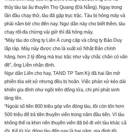
thủy tàu tại âu thuyền Thọ Quang (Đà Nẵng). Ngay trong
lần đầu chạy thử, tàu đã gặp trục trặc. Tàu bị hỏng máy và
phải nằm bờ cho đến nay. Ngư dân này cho biết thêm, tàu
chạy rốt-đa chừng vài giờ thì đã hỏng máy.
“Máy tàu do công ty Liên Á cung cấp và công ty Bảo Duy
lắp ráp. Máy này được cho là xuất xứ Nhật Bản chính
hãng, hơn 2 tỷ đồng mà trục trặc như vậy chắc chắn có vấn
đề”, ông Liên nhận định.
Ngư dân Liên cho hay, TAND TP Tam Kỳ đã hai lần mở
phiên tòa xét xử nhưng đều bị hoãn. Việc phán xử kéo dài
khiến gia đình như ngồi trên đống lửa, chi phí phát sinh
tăng lên.
“Ngoài số tiền 800 triệu góp vốn đóng tàu, tôi còn tốn hơn
500 triệu để trả tiền thuyền viên trong năm đầu tiên. Vì tàu
không thể ra khơi nên thuyền viên đã bỏ đi với tàu khác cả
rồi. Kể từ lúc đóng tàu đến nay là hai năm, gia đình tôi