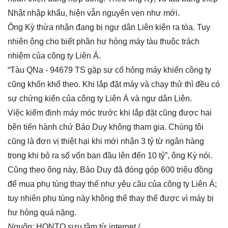
Nhật nhập khẩu, hiện vẫn nguyên vẹn như mới.
Ông Kỳ thừa nhận đang bị ngư dân Liên kiện ra tòa. Tuy
nhiên ông cho biết phần hư hỏng máy tàu thuộc trách
nhiệm của công ty Liên Á.
“Tàu QNa - 94679 TS gặp sự cố hỏng máy khiến công ty
cũng khốn khổ theo. Khi lắp đặt máy và chạy thử thì đều có
sự chứng kiến của công ty Liên Á và ngư dân Liên.
Việc kiểm định máy móc trước khi lắp đặt cũng được hai
bên tiến hành chứ Bảo Duy không tham gia. Chúng tôi
cũng là đơn vị thiệt hại khi mới nhận 3 tỷ từ ngân hàng
trong khi bỏ ra số vốn ban đầu lên đến 10 tỷ”, ông Kỳ nói.
Cũng theo ông này, Bảo Duy đã đóng góp 600 triệu đồng
để mua phụ tùng thay thế như yêu cầu của công ty Liên Á;
tuy nhiên phụ tùng này không thể thay thế được vì máy bị
hư hỏng quá nặng.
Nguồn:
HONTO sưu tầm từ internet./.