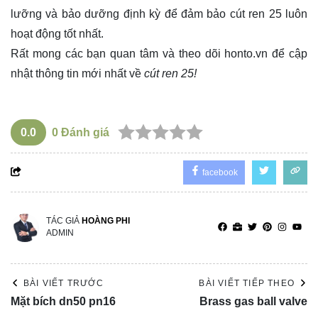
lưỡng và bảo dưỡng định kỳ để đảm bảo cút ren 25 luôn
hoạt động tốt nhất.
Rất mong các bạn quan tâm và theo dõi
honto.vn
để cập
nhật thông tin mới nhất về
cút ren 25!
0.0
0
Đánh giá
facebook
TÁC GIẢ
HOÀNG PHI
ADMIN
BÀI VIẾT TRƯỚC
BÀI VIẾT TIẾP THEO
Mặt bích dn50 pn16
Brass gas ball valve