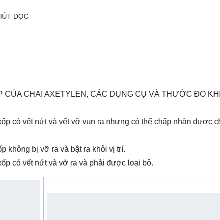
HÚT ĐỌC
P CỦA CHAI AXETYLEN, CÁC DỤNG CỤ VÀ THƯỚC ĐO K
t xốp có vết nứt và vết vỡ vụn ra nhưng có thể chấp nhận được 
 không bị vỡ ra và bật ra khỏi vị trí.
xốp có vết nứt và vỡ ra và phải được loại bỏ.