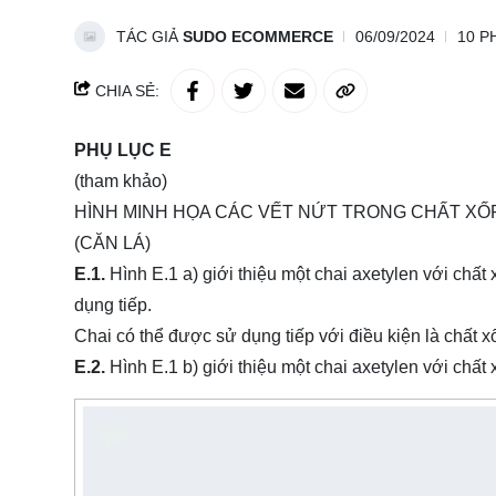
TÁC GIẢ
SUDO ECOMMERCE
06/09/2024
10 P
CHIA SẺ:
PHỤ LỤC E
(tham khảo)
HÌNH MINH HỌA CÁC VẾT NỨT TRONG CHẤT XỐ
(CĂN LÁ)
E.1.
Hình E.1 a) giới thiệu một chai axetylen với chấ
dụng tiếp.
Chai có thể được sử dụng tiếp với điều kiện là chất xốp
E.2.
Hình E.1 b) giới thiệu một chai axetylen với chất 