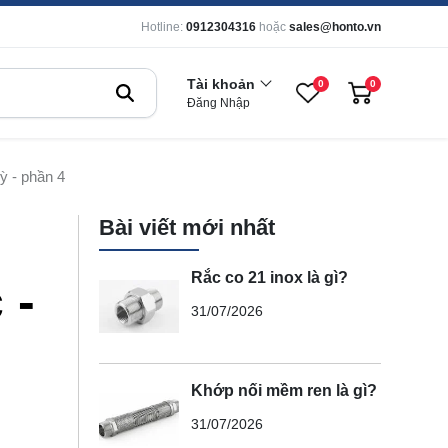
Hotline:
0912304316
hoặc
sales@honto.vn
Tài khoản
0
0
Đăng Nhập
ỳ - phần 4
Bài viết mới nhất
Rắc co 21 inox là gì?
 -
31/07/2026
Khớp nối mềm ren là gì?
31/07/2026