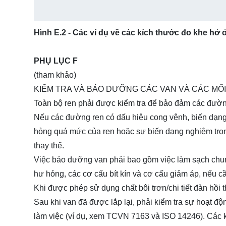
Hình E.2 - Các ví dụ về các kích thước đo khe hở 
PHỤ LỤC F
(tham khảo)
KIỂM TRA VÀ BẢO DƯỠNG CÁC
VAN
VÀ CÁC MỐI
Toàn bộ ren phải được kiểm tra để bảo đảm các đường 
Nếu các đường ren có dấu hiệu cong vênh, biến dạng
hỏng quá mức của ren hoặc sự biến dạng nghiệm trọng c
thay thế.
Việc bảo dưỡng van phải bao gồm việc làm sạch chung c
hư hỏng, các cơ cấu bít kín và cơ cấu giảm áp, nếu c
Khi được phép sử dụng chất bôi trơn/chi tiết đàn hồi
Sau khi van đã được lắp lại, phải kiểm tra sự hoạt độ
làm việc (ví dụ, xem TCVN 7163 và ISO 14246). Các ki