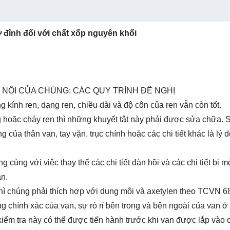
ở đỉnh đối với chất xốp nguyên khối
 NỐI CỦA CHÚNG: CÁC QUY TRÌNH ĐỀ NGHỊ
kính ren, dạng ren, chiều dài và độ côn của ren vẫn còn tốt.
 hoặc cháy ren thì những khuyết tật này phải được sửa chữa. 
ủa thân van, tay vặn, trục chính hoặc các chi tiết khác là lý 
ùng với việc thay thế các chi tiết đàn hồi và các chi tiết bị 
ần.
 thì chúng phải thích hợp với dung môi và axetylen theo TCVN 6
ng chính xác của van, sự rò rỉ bên trong và bên ngoài của van ở
ểm tra này có thể được tiến hành trước khi van được lắp vào c