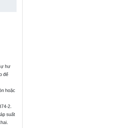
Sự hư
do để
mòn hoặc
874-2.
 áp suất
hai.