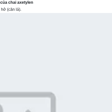
 của chai axetylen
 hở (căn lá).