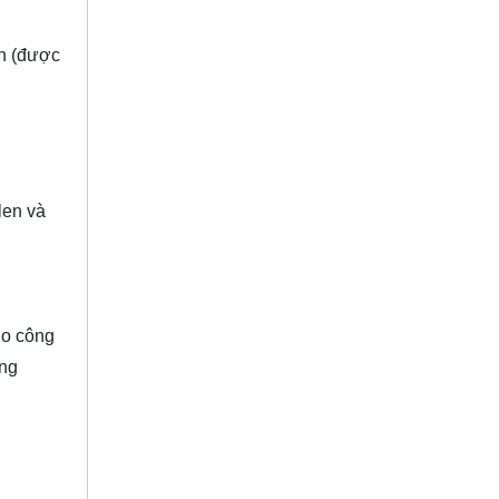
n (được
len và
ho công
ụng