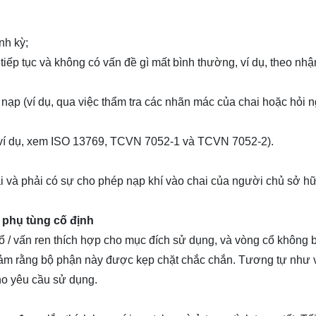
nh kỳ;
tiếp tục và không có vấn đề gì mất bình thường, ví dụ, theo nhậ
nạp (ví dụ, qua việc thẩm tra các nhãn mác của chai hoặc hỏi 
 (ví dụ, xem ISO 13769, TCVN 7052-1 và TCVN 7052-2).
 và phải có sự cho phép nạp khí vào chai của người chủ sở h
c phụ tùng cố định
ổ / vấn ren thích hợp cho mục đích sử dụng, và vòng cổ không b
 đảm rằng bộ phận này được kẹp chặt chắc chắn. Tương tự như 
ho yêu cầu sử dụng.