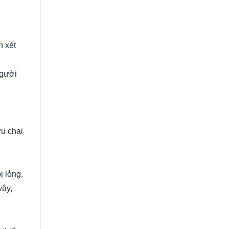
n xét
người
ữu chai
ị lỏng.
vậy,