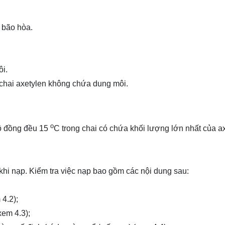
 bão hòa.
ôi.
hai axetylen không chứa dung môi.
o
độ đồng đều 15
C trong chai có chứa khối lượng lớn nhất của a
 khi nạp. Kiểm tra việc nạp bao gồm các nội dung sau:
 4.2);
xem 4.3);