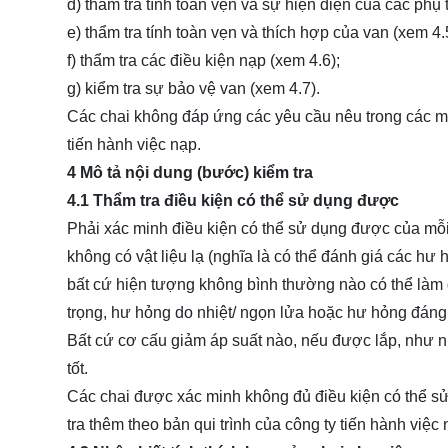
d) thẩm tra tính toàn vẹn và sự hiện diện của các phụ t
e) thẩm tra tính toàn vẹn và thích hợp của van (xem 4.
f) thẩm tra các điều kiện nạp (xem 4.6);
g) kiểm tra sự bảo vệ van (xem 4.7).
Các chai không đáp ứng các yêu cầu nêu trong các mục
tiến hành việc nạp.
4 Mô tả nội dung (bước) kiểm tra
4.1 Thẩm tra điều kiện có thể sử dụng được
Phải xác minh điều kiện có thể sử dụng được của mỗi
không có vật liệu lạ (nghĩa là có thể đánh giá các hư
bất cứ hiện tượng không bình thường nào có thể làm
trọng, hư hỏng do nhiệt/ ngọn lửa hoặc hư hỏng đáng
Bất cứ cơ cấu giảm áp suất nào, nếu được lắp, như nú
tốt.
Các chai được xác minh không đủ điều kiện có thể sử
tra thêm theo bản qui trình của công ty tiến hành việc 