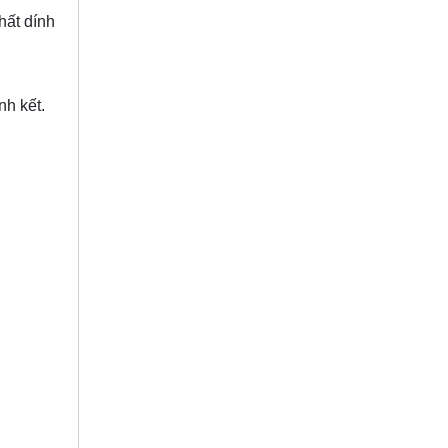
hất dính
nh kết.