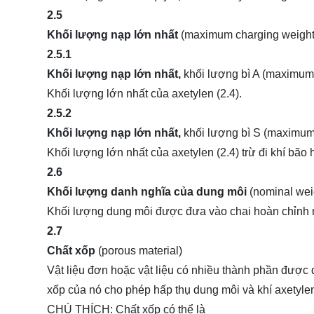
2.5
Khối lượng nạp lớn nhất
(maximum charging weight
2.5.1
Khối lượng nạp lớn nhất,
khối lượng bì A (maximum
Khối lượng lớn nhất của axetylen (2.4).
2.5.2
Khối lượng nạp lớn nhất,
khối lượng bì S (maximum
Khối lượng lớn nhất của axetylen (2.4) trừ đi khí bão h
2.6
Khối lượng danh nghĩa của dung môi
(nominal weig
Khối lượng dung môi được đưa vào chai hoàn chỉnh nh
2.7
Chất xốp
(porous material)
Vật liệu đơn hoặc vật liệu có nhiều thành phần được 
xốp của nó cho phép hấp thụ dung môi và khí axetyle
CHÚ THÍCH: Chất xốp có thể là