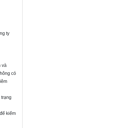
ng ty
h và
không có
hiêm
 trạng
 để kiểm