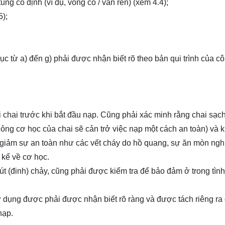
ùng cố định (ví dụ, vòng cổ / vấn ren) (xem 4.4);
5);
 từ a) đến g) phải được nhận biết rõ theo bản qui trình của cô
 chai trước khi bắt đầu nạp. Cũng phải xác minh rằng chai sạc
 hỏng cơ học của chai sẽ cản trở việc nạp một cách an toàn) và 
 giảm sự an toàn như các vết cháy do hồ quang, sự ăn mòn ng
 kể về cơ học.
t (đinh) chảy, cũng phải được kiểm tra để bảo đảm ở trong tình
 dụng được phải được nhận biết rõ ràng và được tách riêng ra
nạp.