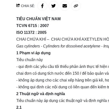
CHIA SẺ:
TIÊU CHUẨN VIỆT NAM
TCVN 6715 : 2007
ISO 11372 : 2005
CHAI CHỨA KHÍ – CHAI CHỨA KHÍ AXETYLEN HÒA
Gas cylinders - Cylinders for dissolved acetylene - Inspe
1 Phạm vi áp dụng
Tiêu chuẩn này
- qui định các yêu cầu tối thiểu phản ánh thực tế hiện
chai đơn có dung tích nước đến 150
l
để bảo quản và 
- không áp dụng cho các chai xếp hàng trên giá kê, ho
- không qui định các nội dung có liên quan đến kiểm t
2 Thuật ngữ và định nghĩa
Tiêu chuẩn này áp dụng các thuật ngữ và định nghĩa 
2.1