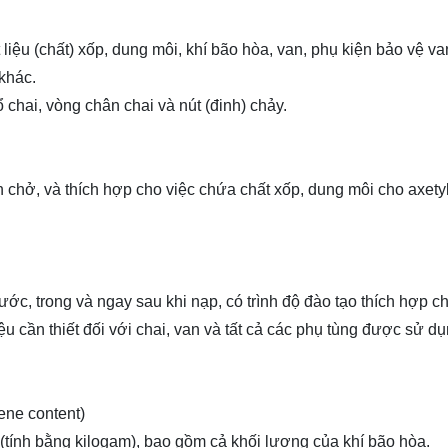
liệu (chất) xốp, dung môi, khí bão hòa, van,
phụ kiện
bảo vệ va
 khác.
chai, vòng chân chai và nút (đinh) chảy.
 chở, và thích hợp cho việc chứa chất xốp, dung môi cho axety
ớc, trong và ngay sau khi nạp, có trình độ đào tạo thích hợp c
iệu cần thiết đối với chai, van và tất cả các phụ tùng được sử d
ene content)
 (tính bằng kilogam), bao gồm cả khối lượng của khí bão hòa.