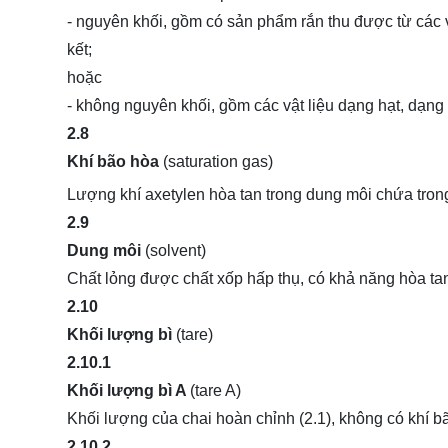
- nguyên khối, gồm có sản phẩm rắn thu được từ các vậ
kết;
hoặc
- không nguyên khối, gồm các vật liệu dạng hạt, dạng 
2.8
Khí bão hòa
(saturation gas)
Lượng khí axetylen hòa tan trong dung môi chứa trong
2.9
Dung môi
(solvent)
Chất lỏng được chất xốp hấp thụ, có khả năng hòa tan
2.10
Khối lượng bì
(tare)
2.10.1
Khối lượng bì A
(tare A)
Khối lượng của chai hoàn chỉnh (2.1), không có khí b
2.10.2