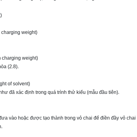
)
 charging weight)
 charging weight)
òa (2.8).
ht of solvent)
ư đã xác định trong quá trình thử kiểu (mẫu đầu tiên).
đưa vào hoặc được tạo thành trong vỏ chai để điền đầy vỏ chai
n.