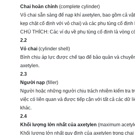
Chai hoàn chỉnh
(complete cylinder)
Vỏ chai sẵn sàng để nạp khí axetylen, bao gồm cả vật 
kẹp chặt cố định với vỏ chai) và các phụ tùng cố định
CHÚ THÍCH: Các ví dụ về phụ tùng cố định là vòng cổ 
2.2
Vỏ chai
(cylinder shell)
Bình chịu áp lực được chế tạo để bảo quản và chuyên
axetylen.
2.3
Người nạp
(filler)
Người hoặc những người chịu trách nhiệm kiểm tra trư
việc có liên quan và được tiếp cận với tất cả các dữ l
khác.
2.4
Khối lượng lớn nhất của axetylen
(maximum acetyl
Khối lượng lớn nhất quy định của axetylen trong chai