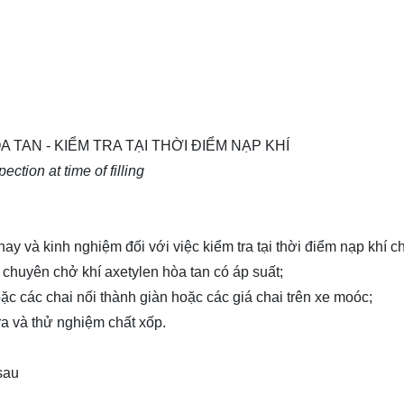
 TAN - KIỂM TRA TẠI THỜI ĐIỂM NẠP KHÍ
ction at time of filling
 nay và kinh nghiệm đối với việc kiểm tra tại thời điểm nạp khí c
chuyên chở khí axetylen hòa tan có áp suất;
ặc các chai nối thành giàn hoặc các giá chai trên xe moóc;
ra và thử nghiệm chất xốp.
sau