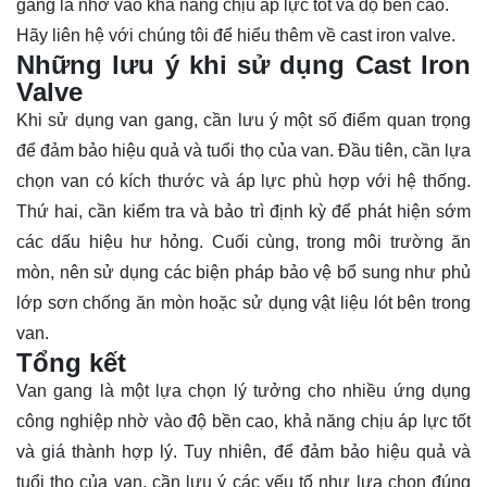
gang là nhờ vào khả năng chịu áp lực tốt và độ bền cao.
Hãy
liên hệ
với chúng tôi để hiểu thêm về cast iron valve.
Những lưu ý khi sử dụng Cast Iron
Valve
Khi sử dụng van gang, cần lưu ý một số điểm quan trọng
để đảm bảo hiệu quả và tuổi thọ của van. Đầu tiên, cần lựa
chọn van có kích thước và áp lực phù hợp với hệ thống.
Thứ hai, cần kiểm tra và bảo trì định kỳ để phát hiện sớm
các dấu hiệu hư hỏng. Cuối cùng, trong môi trường ăn
mòn, nên sử dụng các biện pháp bảo vệ bổ sung như phủ
lớp sơn chống ăn mòn hoặc sử dụng vật liệu lót bên trong
van.
Tổng kết
Van gang là một lựa chọn lý tưởng cho nhiều ứng dụng
công nghiệp nhờ vào độ bền cao, khả năng chịu áp lực tốt
và giá thành hợp lý. Tuy nhiên, để đảm bảo hiệu quả và
tuổi thọ của van, cần lưu ý các yếu tố như lựa chọn đúng