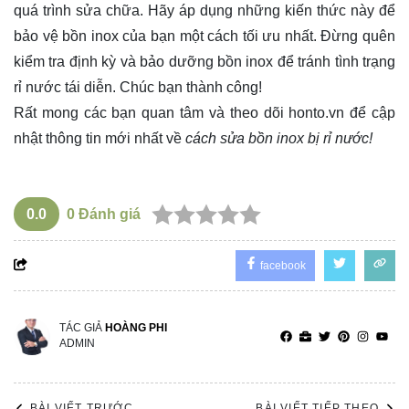
quá trình sửa chữa. Hãy áp dụng những kiến thức này để
bảo vệ bồn inox của bạn một cách tối ưu nhất. Đừng quên
kiểm tra định kỳ và bảo dưỡng bồn inox để tránh tình trạng
rỉ nước tái diễn. Chúc bạn thành công!
Rất mong các bạn quan tâm và theo dõi
honto.vn
để cập
nhật thông tin mới nhất về
cách sửa bồn inox bị rỉ nước!
0.0
0
Đánh giá
facebook
TÁC GIẢ
HOÀNG PHI
ADMIN
BÀI VIẾT TRƯỚC
BÀI VIẾT TIẾP THEO