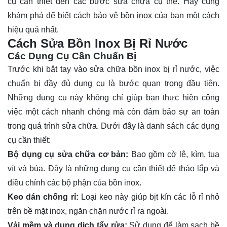
cụ cần thiết đến các bước sửa chữa cụ thể. Hãy cùng
khám phá để biết cách bảo vệ bồn inox của bạn một cách
hiệu quả nhất.
Cách Sửa Bồn Inox Bị Rỉ Nước
Các Dụng Cụ Cần Chuẩn Bị
Trước khi bắt tay vào sửa chữa bồn inox bị rỉ nước, việc
chuẩn bị đầy đủ dụng cụ là bước quan trọng đầu tiên.
Những dụng cụ này không chỉ giúp bạn thực hiện công
việc một cách nhanh chóng mà còn đảm bảo sự an toàn
trong quá trình sửa chữa. Dưới đây là danh sách các dụng
cụ cần thiết:
Bộ dụng cụ sửa chữa cơ bản:
Bao gồm cờ lê, kìm, tua
vít và búa. Đây là những dụng cụ cần thiết để tháo lắp và
điều chỉnh các bộ phận của bồn inox.
Keo dán chống rỉ:
Loại keo này giúp bịt kín các lỗ rỉ nhỏ
trên bề mặt inox, ngăn chặn nước rỉ ra ngoài.
Vải mềm và dung dịch tẩy rửa:
Sử dụng để làm sạch bề