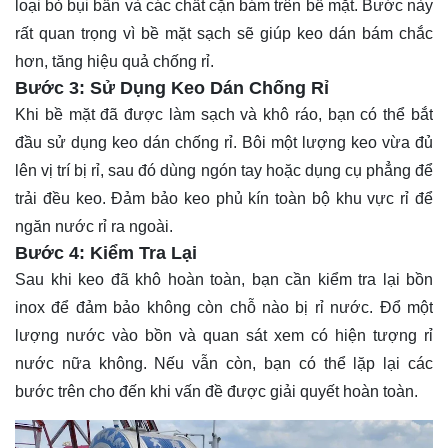
loại bỏ bụi bẩn và các chất cặn bám trên bề mặt. Bước này
rất quan trọng vì bề mặt sạch sẽ giúp keo dán bám chắc
hơn, tăng hiệu quả chống rỉ.
Bước 3: Sử Dụng Keo Dán Chống Rỉ
Khi bề mặt đã được làm sạch và khô ráo, bạn có thể bắt
đầu sử dụng keo dán chống rỉ. Bôi một lượng keo vừa đủ
lên vị trí bị rỉ, sau đó dùng ngón tay hoặc dụng cụ phẳng để
trải đều keo. Đảm bảo keo phủ kín toàn bộ khu vực rỉ để
ngăn nước rỉ ra ngoài.
Bước 4: Kiểm Tra Lại
Sau khi keo đã khô hoàn toàn, bạn cần kiểm tra lại bồn
inox để đảm bảo không còn chỗ nào bị rỉ nước. Đổ một
lượng nước vào bồn và quan sát xem có hiện tượng rỉ
nước nữa không. Nếu vẫn còn, bạn có thể lặp lại các
bước trên cho đến khi vấn đề được giải quyết hoàn toàn.