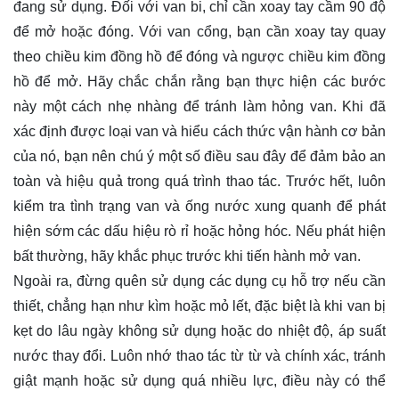
đang sử dụng. Đối với van bi, chỉ cần xoay tay cầm 90 độ
để mở hoặc đóng. Với van cổng, bạn cần xoay tay quay
theo chiều kim đồng hồ để đóng và ngược chiều kim đồng
hồ để mở. Hãy chắc chắn rằng bạn thực hiện các bước
này một cách nhẹ nhàng để tránh làm hỏng van. Khi đã
xác định được loại van và hiểu cách thức vận hành cơ bản
của nó, bạn nên chú ý một số điều sau đây để đảm bảo an
toàn và hiệu quả trong quá trình thao tác. Trước hết, luôn
kiểm tra tình trạng van và ống nước xung quanh để phát
hiện sớm các dấu hiệu rò rỉ hoặc hỏng hóc. Nếu phát hiện
bất thường, hãy khắc phục trước khi tiến hành mở van.
Ngoài ra, đừng quên sử dụng các dụng cụ hỗ trợ nếu cần
thiết, chẳng hạn như kìm hoặc mỏ lết, đặc biệt là khi van bị
kẹt do lâu ngày không sử dụng hoặc do nhiệt độ, áp suất
nước thay đổi. Luôn nhớ thao tác từ từ và chính xác, tránh
giật mạnh hoặc sử dụng quá nhiều lực, điều này có thể