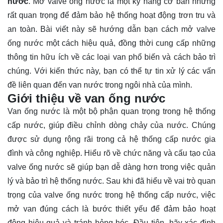
nước
. Mở valve ống nước là một kỹ năng cơ bản nhưng
rất quan trọng để đảm bảo hệ thống hoạt động trơn tru và
an toàn. Bài viết này sẽ hướng dẫn bạn cách mở valve
ống nước một cách hiệu quả, đồng thời cung cấp những
thông tin hữu ích về các loại van phổ biến và cách bảo trì
chúng. Với
kiến thức
này, bạn có thể tự tin xử lý các vấn
đề liên quan đến van nước trong ngôi nhà của mình.
Giới thiệu về van ống nước
Van ống nước là một bộ phận quan trọng trong hệ thống
cấp nước, giúp điều chỉnh dòng chảy của nước. Chúng
được sử dụng rộng rãi trong cả hệ thống cấp nước gia
đình và công nghiệp. Hiểu rõ về chức năng và cấu tạo của
valve ống nước sẽ giúp bạn dễ dàng hơn trong việc quản
lý và bảo trì hệ thống nước. Sau khi đã hiểu về vai trò quan
trọng của valve ống nước trong hệ thống cấp nước, việc
mở van đúng cách là bước thiết yếu để đảm bảo hoạt
động hiệu quả và tránh hỏng hóc. Đầu tiên, hãy xác định