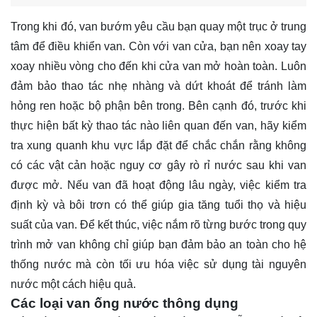
Trong khi đó, van bướm yêu cầu bạn quay một trục ở trung
tâm để điều khiển van. Còn với van cửa, bạn nên xoay tay
xoay nhiều vòng cho đến khi cửa van mở hoàn toàn. Luôn
đảm bảo thao tác nhẹ nhàng và dứt khoát để tránh làm
hỏng ren hoặc bộ phận bên trong. Bên cạnh đó, trước khi
thực hiện bất kỳ thao tác nào liên quan đến van, hãy kiểm
tra xung quanh khu vực lắp đặt để chắc chắn rằng không
có các vật cản hoặc nguy cơ gây rò rỉ nước sau khi van
được mở. Nếu van đã hoạt động lâu ngày, việc kiểm tra
định kỳ và bôi trơn có thể giúp gia tăng tuổi thọ và hiệu
suất của van. Để kết thúc, việc nắm rõ từng bước trong quy
trình mở van không chỉ giúp bạn đảm bảo an toàn cho hệ
thống nước mà còn tối ưu hóa việc sử dụng tài nguyên
nước một cách hiệu quả.
Các loại van ống nước thông dụng