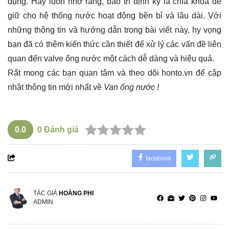
dụng. Hãy luôn nhớ rằng, bảo trì định kỳ là chìa khóa để
giữ cho hệ thống nước hoạt động bền bỉ và lâu dài. Với
những thông tin và hướng dẫn trong bài viết này, hy vọng
bạn đã có thêm kiến thức cần thiết để xử lý các vấn đề liên
quan đến valve ống nước một cách dễ dàng và hiệu quả.
Rất mong các bạn quan tâm và theo dõi
honto.vn
để cập
nhật thông tin mới nhất về
Van ống nước !
0.0
0
Đánh giá
facebook
TÁC GIẢ
HOÀNG PHI
ADMIN