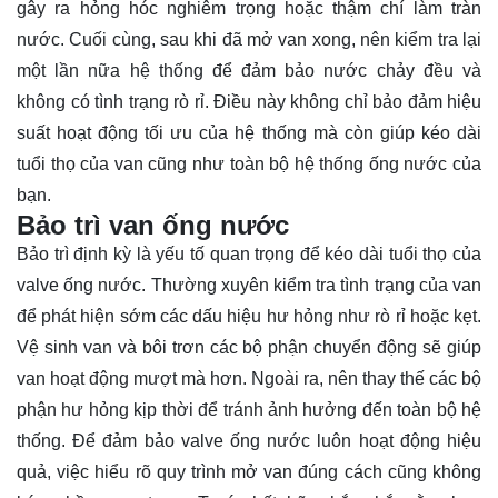
gây ra hỏng hóc nghiêm trọng hoặc thậm chí làm tràn
nước. Cuối cùng, sau khi đã mở van xong, nên kiểm tra lại
một lần nữa hệ thống để đảm bảo nước chảy đều và
không có tình trạng rò rỉ. Điều này không chỉ bảo đảm hiệu
suất hoạt động tối ưu của hệ thống mà còn giúp kéo dài
tuổi thọ của van cũng như toàn bộ hệ thống ống nước của
bạn.
Bảo trì van ống nước
Bảo trì định kỳ là yếu tố quan trọng để kéo dài tuổi thọ của
valve ống nước. Thường xuyên kiểm tra tình trạng của van
để phát hiện sớm các dấu hiệu hư hỏng như rò rỉ hoặc kẹt.
Vệ sinh van và bôi trơn các bộ phận chuyển động sẽ giúp
van hoạt động mượt mà hơn. Ngoài ra, nên thay thế các bộ
phận hư hỏng kịp thời để tránh ảnh hưởng đến toàn bộ hệ
thống. Để đảm bảo valve ống nước luôn hoạt động hiệu
quả, việc hiểu rõ quy trình mở van đúng cách cũng không