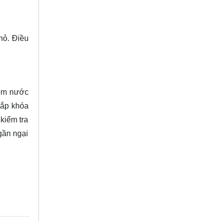
hỏ. Điều
iệm nước
lắp khóa
kiểm tra
gần ngại