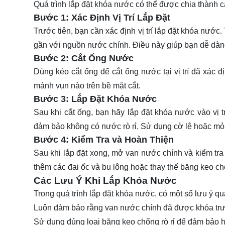
Quá trình lắp đặt khóa nước có thể được chia thành 
Bước 1: Xác Định Vị Trí Lắp Đặt
Trước tiên, bạn cần xác định vị trí lắp đặt khóa nước
gần với nguồn nước chính. Điều này giúp bạn dễ dàng k
Bước 2: Cắt Ống Nước
Dùng kéo cắt ống để cắt ống nước tại vị trí đã xác 
mảnh vụn nào trên bề mặt cắt.
Bước 3: Lắp Đặt Khóa Nước
Sau khi cắt ống, bạn hãy lắp đặt khóa nước vào vị 
đảm bảo không có nước rò rỉ. Sử dụng cờ lê hoặc mỏ lế
Bước 4: Kiểm Tra và Hoàn Thiện
Sau khi lắp đặt xong, mở van nước chính và kiểm tra 
thêm các đai ốc và bu lông hoặc thay thế băng keo chốn
Các Lưu Ý Khi Lắp Khóa Nước
Trong quá trình lắp đặt khóa nước, có một số lưu ý q
Luôn đảm bảo rằng van nước chính đã được khóa trướ
Sử dụng đúng loại băng keo chống rò rỉ để đảm bảo h