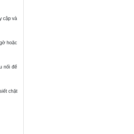
uy cập và
 gờ hoặc
u nối để
iết chặt