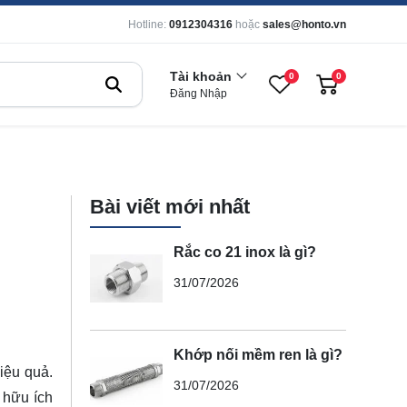
Hotline:
0912304316
hoặc
sales@honto.vn
Tài khoản
0
0
Đăng Nhập
Bài viết mới nhất
Rắc co 21 inox là gì?
31/07/2026
Khớp nối mềm ren là gì?
iệu quả.
31/07/2026
 hữu ích