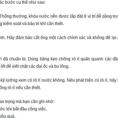
các bước cụ thể như sau:
. Thông thường, khóa nước nên được lắp đặt ở vị trí dễ dàng tr
iểm soát và bảo trì khi cần thiết.
định. Hãy đảm bảo cắt ống một cách chính xác và không để lại
trí đã chuẩn bị. Dùng băng keo chống rò rỉ quấn quanh các đầ
t để siết chặt các đai ốc và bu lông.
kỹ lưỡng xem có rò rỉ nước không. Nếu phát hiện có rò rỉ, hãy s
g rò rỉ nếu cần thiết.
uan trọng mà bạn cần ghi nhớ:
c khi bắt đầu công việc.
iệu quả.