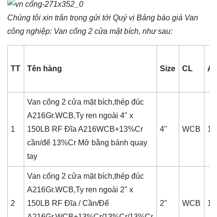
Chúng tôi xin trân trọng gửi tới Quý vị Bảng báo giá
Van
công nghiệp
: Van cổng 2 cửa mặt bích, như sau:
TT
Tên hàng
Size
CL
Á
Van cổng 2 cửa mặt bích,thép đúc
A216Gr.WCB,Ty ren ngoài 4" x
1
150LB RF Đĩa A216WCB+13%Cr
4"
WCB
15
cần/đế 13%Cr Mở bằng bánh quay
tay
Van cổng 2 cửa mặt bích,thép đúc
A216Gr.WCB,Ty ren ngoài 2" x
2
150LB RF Đĩa / Cần/Đế
2"
WCB
15
A216Gr.WCB+13%Cr/13%Cr/13%Cr