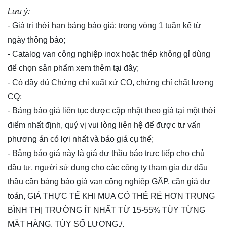
Lưu ý:
- Giá trị thời hạn bảng báo giá: trong vòng 1 tuần kể từ
ngày thông báo;
- Catalog van công nghiệp inox hoặc thép không gỉ dùng
để chọn sản phẩm xem thêm
tại đây
;
- Có đầy đủ Chứng chỉ xuất xứ CO, chứng chỉ chất lượng
CQ;
- Bảng báo giá liên tục được cập nhật theo giá tại một thời
điểm nhất định, quý vị vui lòng
liên hệ
để được tư vấn
phương án có lợi nhất và báo giá cụ thể;
- Bảng báo giá này là giá dự thầu báo trực tiếp cho chủ
đầu tư, người sử dụng cho các công ty tham gia dự đấu
thầu cần bảng báo giá van công nghiệp GẤP, cần giá dự
toán, GIÁ THỰC TẾ KHI MUA CÓ THỂ RẺ HƠN TRUNG
BÌNH THỊ TRƯỜNG ÍT NHẤT TỪ 15-55% TÙY TỪNG
MẶT HÀNG, TÙY SỐ LƯỢNG./.