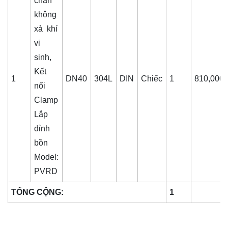
chân
không
xả khí
vi
sinh,
Kết
1
DN40
304L
DIN
Chiếc
1
810,000
nối
Clamp
Lắp
đỉnh
bồn
Model:
PVRD
TỔNG CỘNG:
1