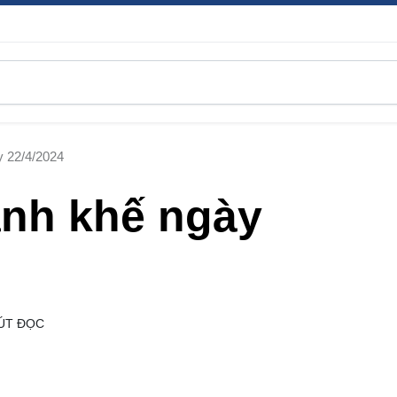
 22/4/2024
nh khế ngày
ÚT ĐỌC