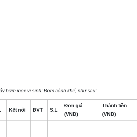
y bơm inox vi sinh
: Bơm cánh khế, như sau:
Đơn giá
Thành tiền
L
Kết nối
ĐVT
S.L
(VNĐ)
(VNĐ)