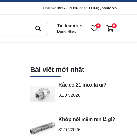
Hotline:
0912304316
hoặc
sales@honto.vn
Tài khoản
0
0
Đăng Nhập
Bài viết mới nhất
Rắc co 21 inox là gì?
31/07/2026
Khớp nối mềm ren là gì?
31/07/2026