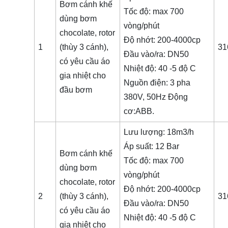
Bơm cánh khế
Tốc độ: max 700
dùng bơm
vòng/phút
chocolate, rotor
Độ nhớt: 200-4000cp
1
(thùy 3 cánh),
31
Đầu vào/ra: DN50
có yêu cầu áo
Nhiệt độ: 40 -5 độ C
gia nhiệt cho
Nguồn điện: 3 pha
đầu bơm
380V, 50Hz Động
cơ:ABB.
Lưu lượng: 18m3/h
Áp suất: 12 Bar
Bơm cánh khế
Tốc độ: max 700
dùng bơm
vòng/phút
chocolate, rotor
Độ nhớt: 200-4000cp
2
(thùy 3 cánh),
31
Đầu vào/ra: DN50
có yêu cầu áo
Nhiệt độ: 40 -5 độ C
gia nhiệt cho