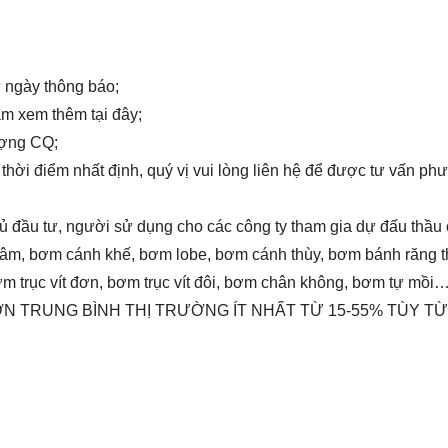
từ ngày thông báo;
hẩm xem thêm
tại đây
;
ượng CQ;
 thời điểm nhất định, quý vị vui lòng
liên hệ
để được tư vấn ph
chủ đầu tư, người sử dụng cho các công ty tham gia dự đấu thầu
tâm, bơm cánh khế, bơm lobe, bơm cánh thùy, bơm bánh răng 
 trục vít đơn, bơm trục vít đôi, bơm chân không, bơm tự mồi
 HƠN TRUNG BÌNH THỊ TRƯỜNG ÍT NHẤT TỪ 15-55% TÙY T