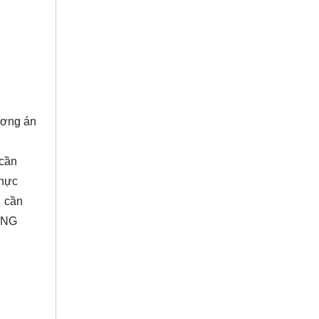
ương án
 cần
thực
… cần
ỪNG