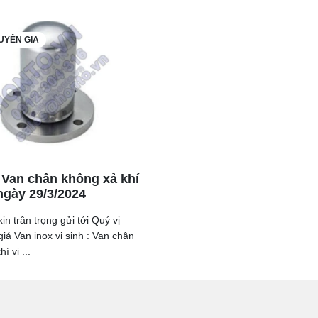
UYÊN GIA
 Van chân không xả khí
 ngày 29/3/2024
in trân trọng gửi tới Quý vị
iá Van inox vi sinh : Van chân
í vi ...