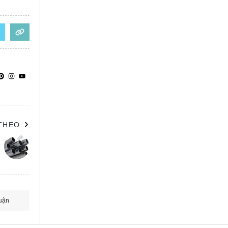
 THEO
uận