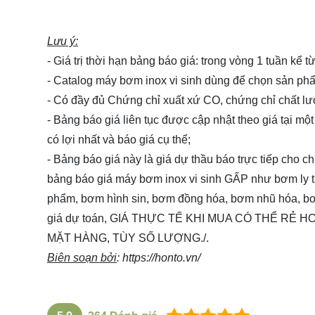
Lưu ý:
- Giá trị thời hạn bảng báo giá: trong vòng 1 tuần kể 
- Catalog máy bơm inox vi sinh dùng để chọn sản p
- Có đầy đủ Chứng chỉ xuất xứ CO, chứng chỉ chất l
- Bảng báo giá liên tục được cập nhật theo giá tại một
có lợi nhất và báo giá cụ thể;
- Bảng báo giá này là giá dự thầu báo trực tiếp cho 
bảng báo giá máy bơm inox vi sinh GẤP như bơm ly 
phẩm, bơm hình sin, bơm đồng hóa, bơm nhũ hóa, bơm
giá dự toán, GIÁ THỰC TẾ KHI MUA CÓ THỂ RẺ
MẶT HÀNG, TÙY SỐ LƯỢNG./.
Biên soạn bởi
:
https://honto.vn/