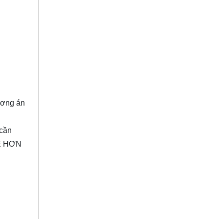
ương án
 cần
RẺ HƠN