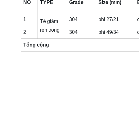
NO
TYPE
Grade
Size (mm)
1
304
phi 27/21
Tê giảm
ren trong
2
304
phi 49/34
Tổng cộng