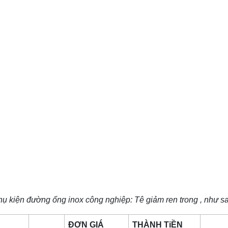
hụ kiện đường ống inox công nghiệp
: Tê giảm ren trong , như s
ĐƠN GIÁ
THÀNH TiỀN