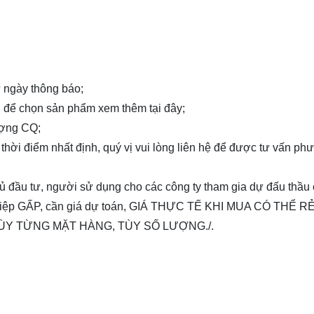
từ ngày thông báo;
ng để chọn sản phẩm xem thêm
tại đây
;
ượng CQ;
thời điểm nhất định, quý vị vui lòng
liên hệ
để được tư vấn ph
chủ đầu tư, người sử dụng cho các công ty tham gia dự đấu thầu
nghiệp GẤP, cần giá dự toán, GIÁ THỰC TẾ KHI MUA CÓ THỂ 
ÙY TỪNG MẶT HÀNG, TÙY SỐ LƯỢNG./.