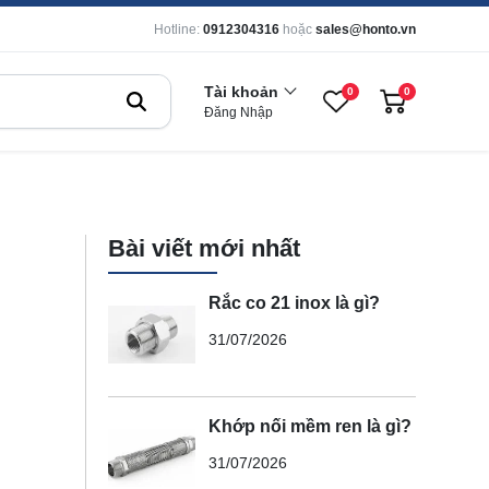
Hotline:
0912304316
hoặc
sales@honto.vn
Tài khoản
0
0
Đăng Nhập
Bài viết mới nhất
Rắc co 21 inox là gì?
31/07/2026
Khớp nối mềm ren là gì?
31/07/2026