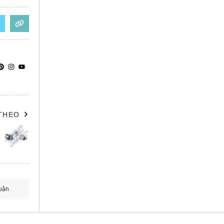
 THEO
uận