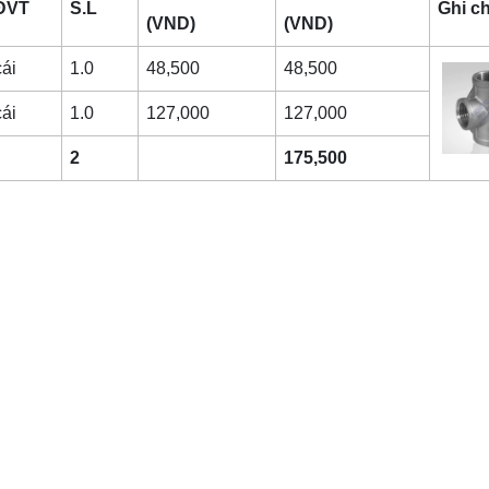
ĐVT
S.L
Ghi c
(VND)
(VND)
cái
1.0
48,500
48,500
cái
1.0
127,000
127,000
2
175,500