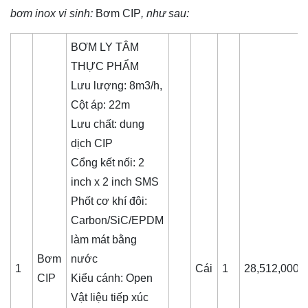
bơm inox vi sinh
:
Bơm CIP
, như sau:
BƠM LY TÂM
THỰC PHẨM
Lưu lượng: 8m3/h,
Cột áp: 22m
Lưu chất: dung
dịch CIP
Cổng kết nối: 2
inch x 2 inch SMS
Phốt cơ khí đôi:
Carbon/SiC/EPDM
làm mát bằng
Bơm
nước
1
Cái
1
28,512,000
CIP
Kiểu cánh: Open
Vật liệu tiếp xúc