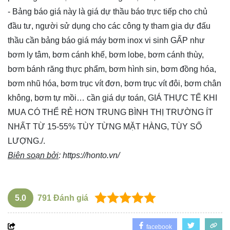
- Bảng báo giá này là giá dự thầu báo trực tiếp cho chủ
đầu tư, người sử dụng cho các công ty tham gia dự đấu
thầu cần bảng báo giá máy bơm inox vi sinh GẤP như
bơm ly tâm, bơm cánh khế, bơm lobe, bơm cánh thùy,
bơm bánh răng thực phẩm, bơm hình sin, bơm đồng hóa,
bơm nhũ hóa, bơm trục vít đơn, bơm trục vít đôi, bơm chân
không, bơm tự mồi… cần giá dự toán, GIÁ THỰC TẾ KHI
MUA CÓ THỂ RẺ HƠN TRUNG BÌNH THỊ TRƯỜNG ÍT
NHẤT TỪ 15-55% TÙY TỪNG MẶT HÀNG, TÙY SỐ
LƯỢNG./.
Biên soạn bởi
:
https://honto.vn/
5.0
791
Đánh giá
facebook