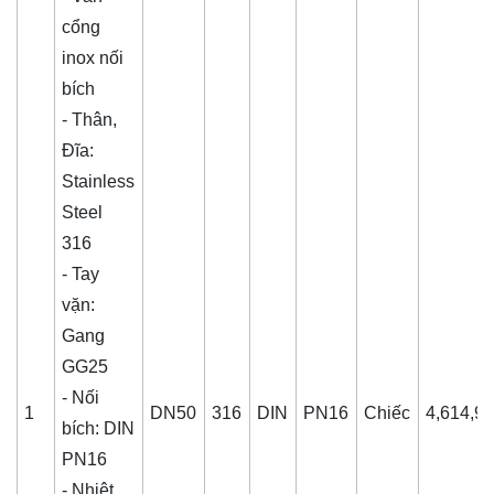
cổng
inox nối
bích
- Thân,
Đĩa:
Stainless
Steel
316
- Tay
vặn:
Gang
GG25
- Nối
1
DN50
316
DIN
PN16
Chiếc
4,614,9
bích: DIN
PN16
- Nhiệt