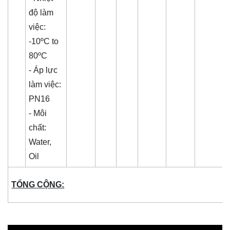
độ làm
việc:
-10ºC to
80ºC
- Áp lực
làm việc:
PN16
- Môi
chất:
Water,
Oil
TỔNG CỘNG: