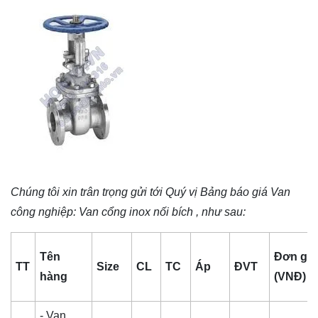
Chúng tôi xin trân trọng gửi tới Quý vị Bảng báo giá
Van
công nghiệp
: Van cổng inox nối bích , như sau:
Tên
Đơn giá
TT
Size
CL
TC
Áp
ĐVT
hàng
(VNĐ)
- Van