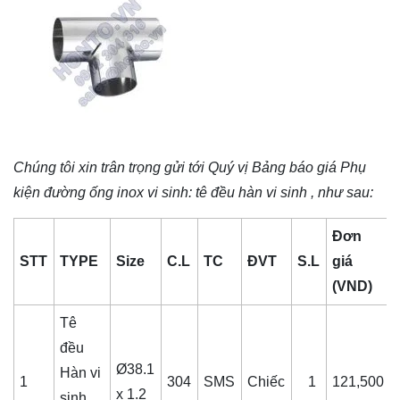
Chúng tôi xin trân trọng gửi tới Quý vị Bảng báo giá
Phụ
kiện đường ống inox vi sinh
: tê đều hàn vi sinh , như sau:
Đơn
STT
TYPE
Size
C.L
TC
ĐVT
S.L
giá
(VND)
Tê
đều
Ø38.1
Hàn vi
1
304
SMS
Chiếc
1
121,500
x 1.2
sinh,