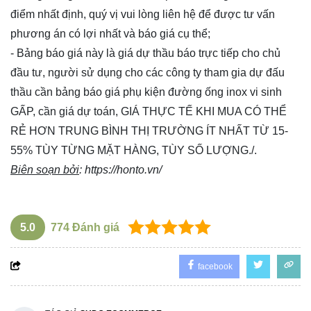
điểm nhất định, quý vị vui lòng
liên hệ
để được tư vấn
phương án có lợi nhất và báo giá cụ thể;
- Bảng báo giá này là giá dự thầu báo trực tiếp cho chủ
đầu tư, người sử dụng cho các công ty tham gia dự đấu
thầu cần bảng báo giá phụ kiện đường ống inox vi sinh
GẤP, cần giá dự toán, GIÁ THỰC TẾ KHI MUA CÓ THỂ
RẺ HƠN TRUNG BÌNH THỊ TRƯỜNG ÍT NHẤT TỪ 15-
55% TÙY TỪNG MẶT HÀNG, TÙY SỐ LƯỢNG./.
Biên soạn bởi
:
https://honto.vn/
5.0
774
Đánh giá
facebook