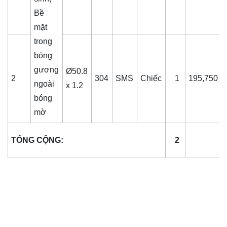
Bề
mặt
trong
bóng
gương
Ø50.8
2
304
SMS
Chiếc
1
195,750
ngoài
x 1.2
bóng
mờ
TỔNG CỘNG:
2