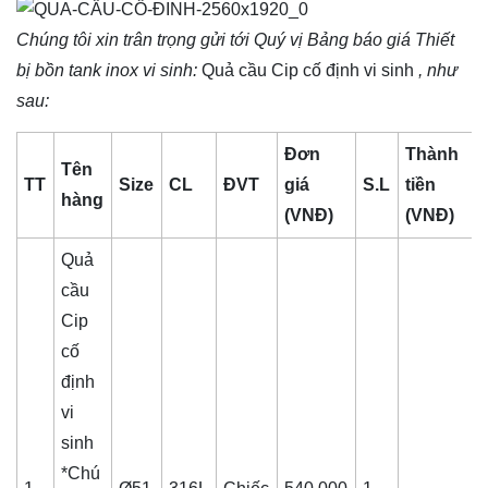
Chúng tôi xin trân trọng gửi tới Quý vị Bảng báo giá
Thiết
bị bồn tank inox vi sinh
:
Quả cầu Cip cố định vi sinh
, như
sau:
Đơn
Thành
Tên
TT
Size
CL
ĐVT
giá
S.L
tiền
hàng
(VNĐ)
(VNĐ)
Quả
cầu
Cip
cố
định
vi
sinh
*Chú