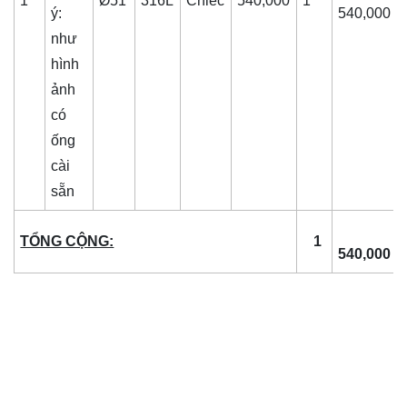
1
Ø51
316L
Chiếc
540,000
1
ý:
540,000
như
hình
ảnh
có
ống
cài
sẵn
TỔNG CỘNG:
1
540,000