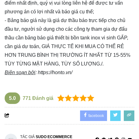
điểm nhất định, quý vị vui lòng
liên hệ
để được tư vấn
phương án có lợi nhất và báo giá cụ thể;
- Bảng báo giá này là giá dự thầu báo trực tiếp cho chủ
đầu tư, người sử dụng cho các công ty tham gia dự đấu
thầu cần bảng báo giá thiết bị bồn tank inox vi sinh GẤP,
cần giá dự toán, GIÁ THỰC TẾ KHI MUA CÓ THỂ RẺ
HƠN TRUNG BÌNH THỊ TRƯỜNG ÍT NHẤT TỪ 15-55%
TÙY TỪNG MẶT HÀNG, TÙY SỐ LƯỢNG./.
Biên soạn bởi
:
https://honto.vn/
5.0
771
Đánh giá
facebook
TÁC GIẢ
SUDO ECOMMERCE