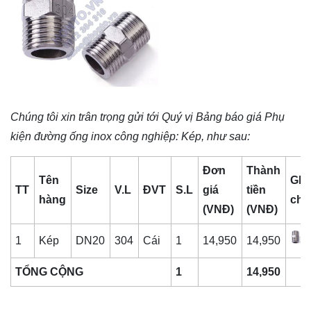
Chúng tôi xin trân trọng gửi tới Quý vị Bảng báo giá
Phụ
kiện đường ống inox công nghiệp
: Kép, như sau:
Đơn
Thành
Tên
Ghi
TT
Size
V.L
ĐVT
S.L
giá
tiền
hàng
chú
(VNĐ)
(VNĐ)
1
Kép
DN20
304
Cái
1
14,950
14,950
TỔNG CỘNG
1
14,950