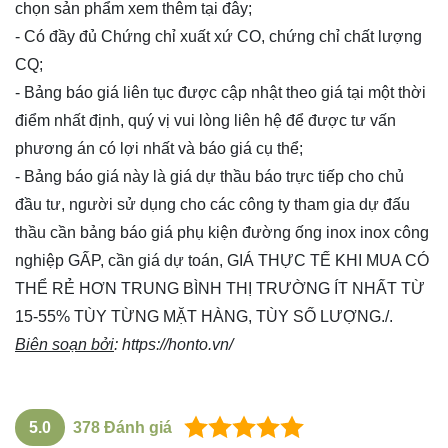
chọn sản phẩm xem thêm
tại đây
;
- Có đầy đủ Chứng chỉ xuất xứ CO, chứng chỉ chất lượng
CQ;
- Bảng báo giá liên tục được cập nhật theo giá tại một thời
điểm nhất định, quý vị vui lòng
liên hệ
để được tư vấn
phương án có lợi nhất và báo giá cụ thể;
- Bảng báo giá này là giá dự thầu báo trực tiếp cho chủ
đầu tư, người sử dụng cho các công ty tham gia dự đấu
thầu cần bảng báo giá phụ kiện đường ống inox inox công
nghiệp GẤP, cần giá dự toán, GIÁ THỰC TẾ KHI MUA CÓ
THỂ RẺ HƠN TRUNG BÌNH THỊ TRƯỜNG ÍT NHẤT TỪ
15-55% TÙY TỪNG MẶT HÀNG, TÙY SỐ LƯỢNG./.
Biên soạn bởi
:
https://honto.vn/
5.0
378
Đánh giá