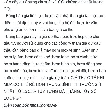
- Có đầy đủ Chứng chỉ xuất xứ CO, chứng chỉ chất lượng
CQ;
- Bảng báo giá liên tục được cập nhật theo giá tại một thời
điểm nhất định, quý vị vui lòng
liên hệ
để được tư vấn
phương án có lợi nhất và báo giá cụ thể;
- Bảng báo giá này là giá dự thầu báo trực tiếp cho chủ
đầu tư, người sử dụng cho các công ty tham gia dự đấu
thầu cần bảng báo giá máy bơm inox vi sinh GẤP như
bơm ly tâm, bơm cánh khế, bơm lobe, bơm cánh thùy,
bơm bánh răng thực phẩm, bơm hình sin, bơm đồng hóa,
bơm nhũ hóa, bơm trục vít đơn, bơm trục vít đôi, bơm chân
không, bơm tự mồi… cần giá dự toán, GIÁ THỰC TẾ KHI
MUA CÓ THỂ RẺ HƠN TRUNG BÌNH THỊ TRƯỜNG ÍT
NHẤT TỪ 15-55% TÙY TỪNG MẶT HÀNG, TÙY SỐ
LƯỢNG./.
Biên soạn bởi
:
https://honto.vn/