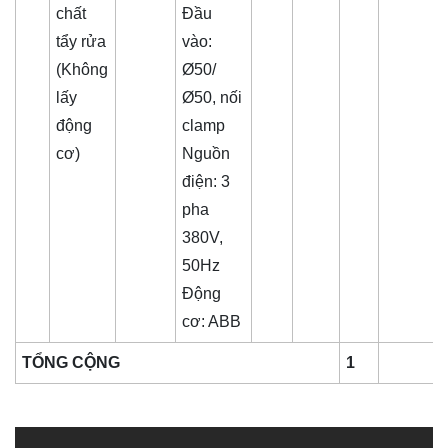
chất
Đầu
tẩy rửa
vào:
(Không
Ø50/
lấy
Ø50, nối
động
clamp
cơ)
Nguồn
điện: 3
pha
380V,
50Hz
Động
cơ: ABB
TỔNG CỘNG
1