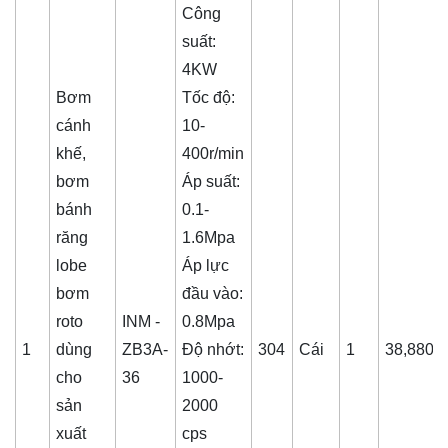
Công
suất:
4KW
Bơm
Tốc độ:
cánh
10-
khế,
400r/min
bơm
Áp suất:
bánh
0.1-
răng
1.6Mpa
lobe
Áp lực
bơm
đầu vào:
roto
INM -
0.8Mpa
1
dùng
ZB3A-
Độ nhớt:
304
Cái
1
38,880,
cho
36
1000-
sản
2000
xuất
cps