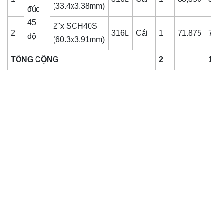
(33.4x3.38mm)
đúc
45
2''x SCH40S
2
316L
Cái
1
71,875
71
độ
(60.3x3.91mm)
TỔNG CỘNG
2
10