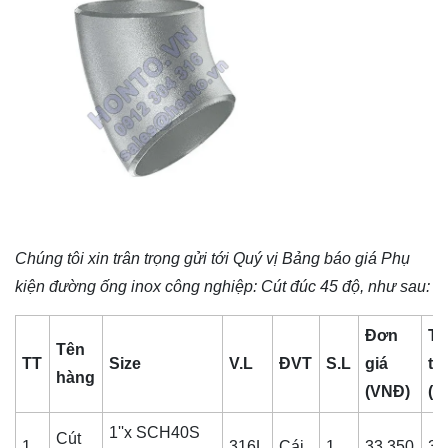
Chúng tôi xin trân trọng gửi tới Quý vị Bảng báo giá
Phụ
kiện đường ống inox công nghiệp
: Cút đúc 45 độ, như sau:
Đơn
Th
Tên
TT
Size
V.L
ĐVT
S.L
giá
ti
hàng
(VNĐ)
(V
1''x SCH40S
Cút
1
316L
Cái
1
33,350
33