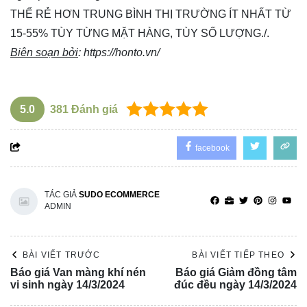
THỂ RẺ HƠN TRUNG BÌNH THỊ TRƯỜNG ÍT NHẤT TỪ
15-55% TÙY TỪNG MẶT HÀNG, TÙY SỐ LƯỢNG./.
Biên soạn bởi
:
https://honto.vn/
5.0
381
Đánh giá
facebook
TÁC GIẢ
SUDO ECOMMERCE
ADMIN
BÀI VIẾT TRƯỚC
BÀI VIẾT TIẾP THEO
Báo giá Van màng khí nén
Báo giá Giảm đồng tâm
vi sinh ngày 14/3/2024
đúc đều ngày 14/3/2024