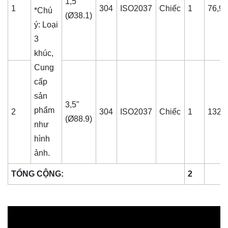
1,5"
1
304
ISO2037
Chiếc
1
76,9
*Chú
(Ø38.1)
ý: Loại
3
khúc,
Cung
cấp
sản
3,5"
phẩm
2
304
ISO2037
Chiếc
1
132,
(Ø88.9)
như
hình
ảnh.
TỔNG CỘNG:
2