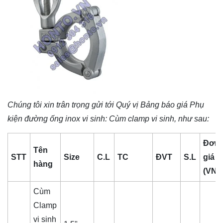
Chúng tôi xin trân trọng gửi tới Quý vị Bảng báo giá
Phụ
kiện đường ống inox vi sinh
: Cùm clamp vi sinh, như sau:
Đơn
Tên
STT
Size
C.L
TC
ĐVT
S.L
giá
hàng
(VND
Cùm
Clamp
vi sinh