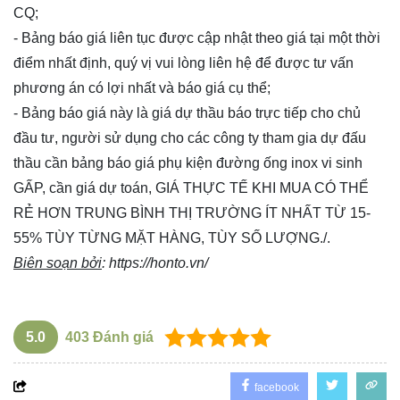
CQ;
- Bảng báo giá liên tục được cập nhật theo giá tại một thời
điểm nhất định, quý vị vui lòng
liên hệ
để được tư vấn
phương án có lợi nhất và báo giá cụ thể;
- Bảng báo giá này là giá dự thầu báo trực tiếp cho chủ
đầu tư, người sử dụng cho các công ty tham gia dự đấu
thầu cần bảng báo giá phụ kiện đường ống inox vi sinh
GẤP, cần giá dự toán, GIÁ THỰC TẾ KHI MUA CÓ THỂ
RẺ HƠN TRUNG BÌNH THỊ TRƯỜNG ÍT NHẤT TỪ 15-
55% TÙY TỪNG MẶT HÀNG, TÙY SỐ LƯỢNG./.
Biên soạn bởi
:
https://honto.vn/
5.0
403
Đánh giá
facebook