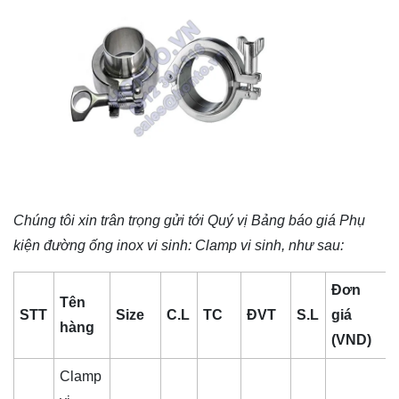
Chúng tôi xin trân trọng gửi tới Quý vị Bảng báo giá
Phụ
kiện đường ống inox vi sinh
: Clamp vi sinh, như sau:
Đơn
Tên
STT
Size
C.L
TC
ĐVT
S.L
giá
hàng
(VND)
Clamp