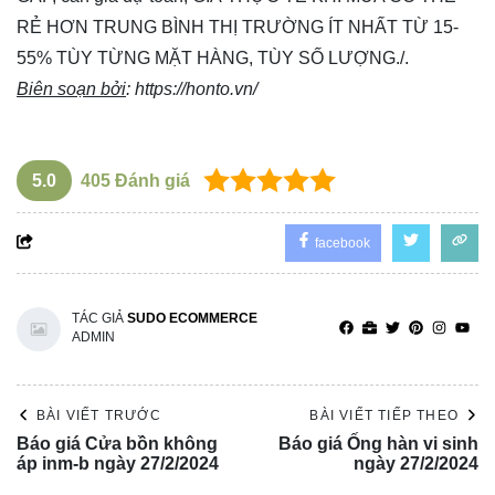
RẺ HƠN TRUNG BÌNH THỊ TRƯỜNG ÍT NHẤT TỪ 15-
55% TÙY TỪNG MẶT HÀNG, TÙY SỐ LƯỢNG./.
Biên soạn bởi
:
https://honto.vn/
5.0
405
Đánh giá
facebook
TÁC GIẢ
SUDO ECOMMERCE
ADMIN
BÀI VIẾT TRƯỚC
BÀI VIẾT TIẾP THEO
Báo giá Cửa bồn không
Báo giá Ống hàn vi sinh
áp inm-b ngày 27/2/2024
ngày 27/2/2024