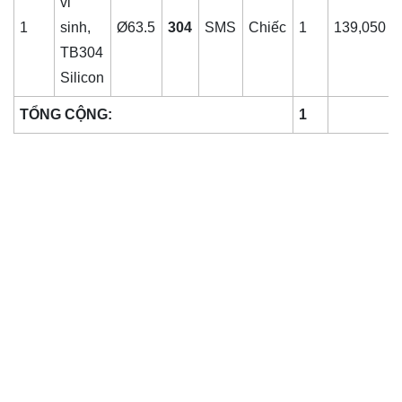
vi
1
sinh,
Ø63.5
304
SMS
Chiếc
1
139,050
TB304
Silicon
TỔNG CỘNG:
1