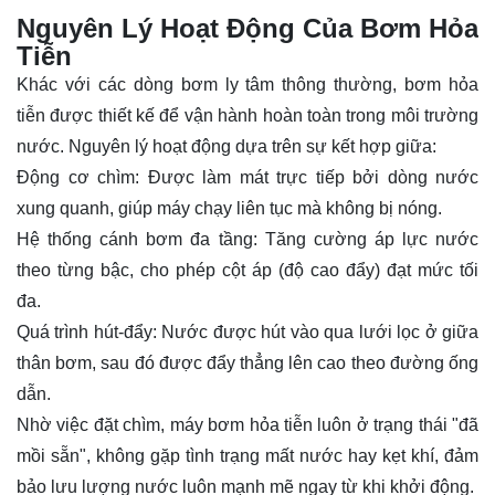
Nguyên Lý Hoạt Động Của Bơm Hỏa
Tiễn
Khác với các dòng bơm ly tâm thông thường, bơm hỏa
tiễn được thiết kế để vận hành hoàn toàn trong môi trường
nước. Nguyên lý hoạt động dựa trên sự kết hợp giữa:
Động cơ chìm: Được làm mát trực tiếp bởi dòng nước
xung quanh, giúp máy chạy liên tục mà không bị nóng.
Hệ thống cánh bơm đa tầng: Tăng cường áp lực nước
theo từng bậc, cho phép cột áp (độ cao đẩy) đạt mức tối
đa.
Quá trình hút-đẩy: Nước được hút vào qua lưới lọc ở giữa
thân bơm, sau đó được đẩy thẳng lên cao theo đường ống
dẫn.
Nhờ việc đặt chìm, máy bơm hỏa tiễn luôn ở trạng thái "đã
mồi sẵn", không gặp tình trạng mất nước hay kẹt khí, đảm
bảo lưu lượng nước luôn mạnh mẽ ngay từ khi khởi động.