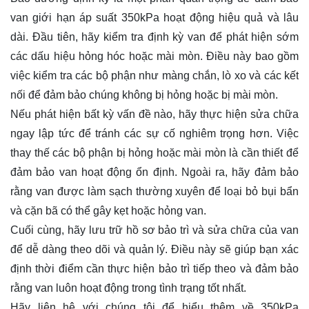
van giới hạn áp suất 350kPa hoạt động hiệu quả và lâu
dài. Đầu tiên, hãy kiểm tra định kỳ van để phát hiện sớm
các dấu hiệu hỏng hóc hoặc mài mòn. Điều này bao gồm
việc kiểm tra các bộ phận như màng chắn, lò xo và các kết
nối để đảm bảo chúng không bị hỏng hoặc bị mài mòn.
Nếu phát hiện bất kỳ vấn đề nào, hãy thực hiện sửa chữa
ngay lập tức để tránh các sự cố nghiêm trọng hơn. Việc
thay thế các bộ phận bị hỏng hoặc mài mòn là cần thiết để
đảm bảo van hoạt động ổn định. Ngoài ra, hãy đảm bảo
rằng van được làm sạch thường xuyên để loại bỏ bụi bẩn
và cặn bã có thể gây kẹt hoặc hỏng van.
Cuối cùng, hãy lưu trữ hồ sơ bảo trì và sửa chữa của van
để dễ dàng theo dõi và quản lý. Điều này sẽ giúp bạn xác
định thời điểm cần thực hiện bảo trì tiếp theo và đảm bảo
rằng van luôn hoạt động trong tình trạng tốt nhất.
Hãy
liên hệ
với chúng tôi để hiểu thêm về 350kPa