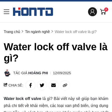
0
Trang chủ
Tin ngành nghề
Water lock off valve là gì?
Water lock off valve là
gì?
TÁC GIẢ
HOÀNG PHI
12/09/2025
CHIA SẺ:
Water lock off valve
là gì? Bài viết này sẽ giúp bạn
khám
phá
chi tiết về khái niệm, các loại van phổ biến, ứng dụng