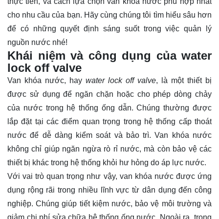
thực tiễn, và cách lựa chọn van khóa nước phù hợp nhất
cho nhu cầu của bạn. Hãy cùng chúng tôi tìm hiểu sâu hơn
để có những quyết định sáng suốt trong việc quản lý
nguồn nước nhé!
Khái niệm và công dụng của water
lock off valve
Van khóa nước, hay
water lock off valve
, là một thiết bị
được sử dụng để ngăn chặn hoặc cho phép dòng chảy
của nước trong hệ thống ống dẫn. Chúng thường được
lắp đặt tại các điểm quan trọng trong hệ thống cấp thoát
nước để dễ dàng kiểm soát và bảo trì. Van khóa nước
không chỉ giúp ngăn ngừa rò rỉ nước, mà còn bảo vệ các
thiết bị khác trong hệ thống khỏi hư hỏng do áp lực nước.
Với vai trò quan trọng như vậy, van khóa nước được ứng
dụng rộng rãi trong nhiều lĩnh vực từ dân dụng đến công
nghiệp. Chúng giúp tiết kiệm nước, bảo vệ môi trường và
giảm chi phí sửa chữa hệ thống ống nước. Ngoài ra, trong