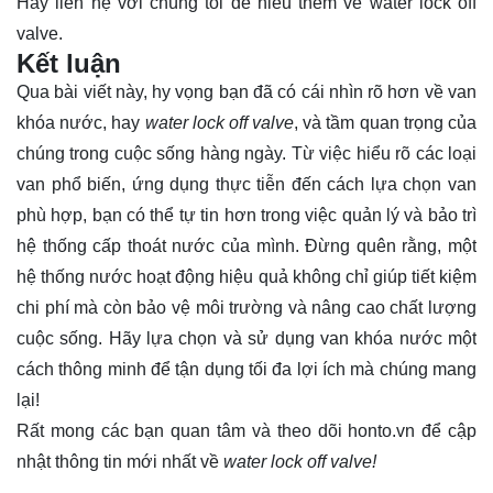
Hãy
liên hệ
với chúng tôi để hiểu thêm về water lock off
valve.
Kết luận
Qua bài viết này, hy vọng bạn đã có cái nhìn rõ hơn về van
khóa nước, hay
water lock off valve
, và tầm quan trọng của
chúng trong cuộc sống hàng ngày. Từ việc hiểu rõ các loại
van phổ biến, ứng dụng thực tiễn đến cách lựa chọn van
phù hợp, bạn có thể tự tin hơn trong việc quản lý và bảo trì
hệ thống cấp thoát nước của mình. Đừng quên rằng, một
hệ thống nước hoạt động hiệu quả không chỉ giúp tiết kiệm
chi phí mà còn bảo vệ môi trường và nâng cao chất lượng
cuộc sống. Hãy lựa chọn và sử dụng van khóa nước một
cách thông minh để tận dụng tối đa lợi ích mà chúng mang
lại!
Rất mong các bạn quan tâm và theo dõi
honto.vn
để cập
nhật thông tin mới nhất về
water lock off valve!