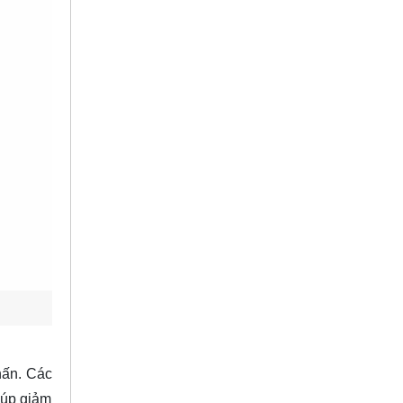
hấn. Các
iúp giảm