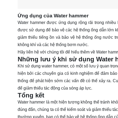
Ứng dụng của Water hammer
Water hammer được ứng dụng rộng rãi trong nhiều 
được sử dụng để bảo vệ các hệ thống ống dẫn lớn k
giảm thiểu tiếng ồn và bảo vệ hệ thống ống nước t
không khí và các hệ thống bơm nước.
Hãy
liên hệ
với chúng tôi để hiểu thêm về Water ham
Những lưu ý khi sử dụng Water
Khi sử dụng water hammer, có một số lưu ý quan trọng
hiện bởi các chuyên gia có kinh nghiệm để đảm bảo h
thống để phát hiện sớm các vấn đề có thể xảy ra. Cuố
để giảm thiểu tác động của sóng áp lực.
Tổng kết
Water hammer là một hiện tượng không thể tránh khỏi
đúng đắn, chúng ta có thể kiểm soát và giảm thiểu t
thường xuyên, bạn có thể bảo vệ hệ thống ống dẫn của