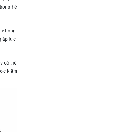
trong hệ
hư hỏng.
 áp lực.
y có thể
ược kiểm