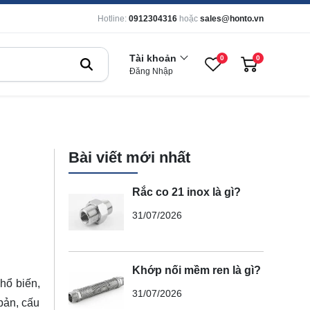
Hotline:
0912304316
hoặc
sales@honto.vn
Tài khoản
0
0
Đăng Nhập
Bài viết mới nhất
Rắc co 21 inox là gì?
31/07/2026
Khớp nối mềm ren là gì?
hổ biến,
31/07/2026
 bản, cấu