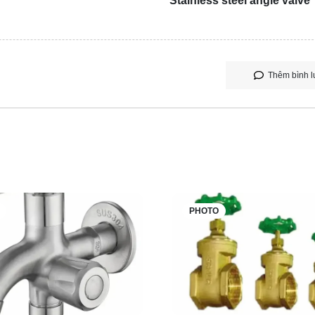
Stainless steel angle valve
Thêm bình l
PHOTO