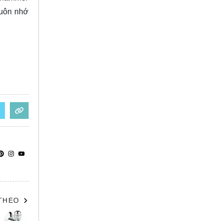
luôn nhớ
 THEO