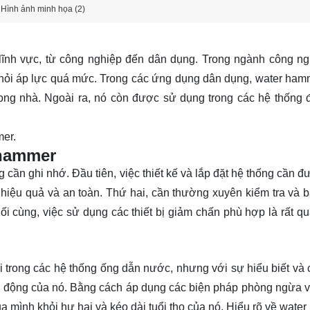
Hình ảnh minh họa (2)
lĩnh vực, từ công nghiệp đến dân dụng. Trong ngành công ng
hỏi áp lực quá mức. Trong các ứng dụng dân dụng, water ham
rong nhà. Ngoài ra, nó còn được sử dụng trong các hệ thống 
mer.
 hammer
 cần ghi nhớ. Đầu tiên, việc thiết kế và lắp đặt hệ thống cần đ
iệu quả và an toàn. Thứ hai, cần thường xuyên kiểm tra và bả
i cùng, việc sử dụng các thiết bị giảm chấn phù hợp là rất qu
 trong các hệ thống ống dẫn nước, nhưng với sự hiểu biết và 
ác động của nó. Bằng cách áp dụng các biện pháp phòng ngừa và
 mình khỏi hư hại và kéo dài tuổi thọ của nó. Hiểu rõ về wate