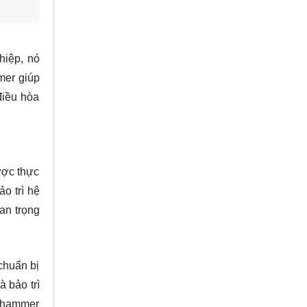
hiệp, nó
mer giúp
điều hòa
ược thực
o trì hệ
an trọng
chuẩn bị
 bảo trì
r hammer