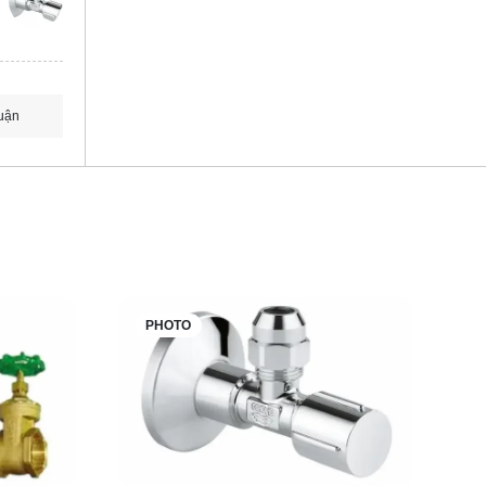
uận
PHOTO