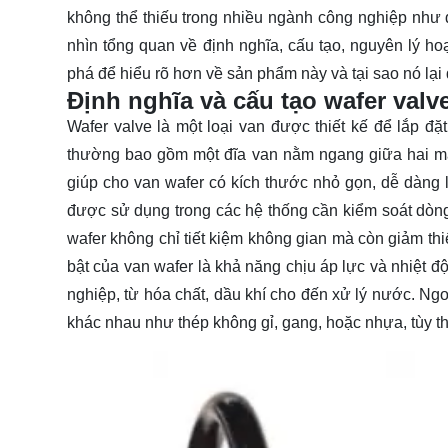
không thể thiếu trong nhiều ngành công nghiệp như d
nhìn tổng quan về định nghĩa, cấu tạo, nguyên lý h
phá
để hiểu rõ hơn về sản phẩm này và tại sao nó lạ
Định nghĩa và cấu tạo wafer valv
Wafer valve là một loại van được thiết kế để lắp đ
thường bao gồm một đĩa van nằm ngang giữa hai mặt
giúp cho van wafer có kích thước nhỏ gọn, dễ dàng
được sử dụng trong các hệ thống cần kiểm soát dòng c
wafer không chỉ tiết kiệm không gian mà còn giảm thi
bật của van wafer là khả năng chịu áp lực và nhiệt đ
nghiệp, từ hóa chất, dầu khí cho đến xử lý nước. Ngoà
khác nhau như thép không gỉ, gang, hoặc nhựa, tùy t