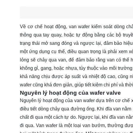
Về cơ chế hoạt động, van wafer kiểm soát dòng chả
thông qua tay quay, hoặc tự động bằng các bộ truy
trạng thái mở sang đóng và ngược lại, đảm bảo hiệu
một ứng dụng cụ thể, điều quan trọng là phải xem xét
lỏng sẽ chảy qua van, để đảm bảo rằng van có thể ho
không gỉ, gang, hoặc nhựa, tùy thuộc vào môi trường 
khả năng chịu được áp suất và nhiệt độ cao, cũng n
wafer cũng khá đơn giản, giúp tiết kiệm chi phí và th
Nguyên lý hoạt động của wafer valve
Nguyên lý hoạt động của van wafer dựa trên cơ chế x
điều tiết dòng chảy qua đường ống. Khi đĩa van nằm 
chất đi qua một cách tự do. Ngược lại, khi đĩa van n
đi qua. Van wafer là một loại van bướm, thường đư