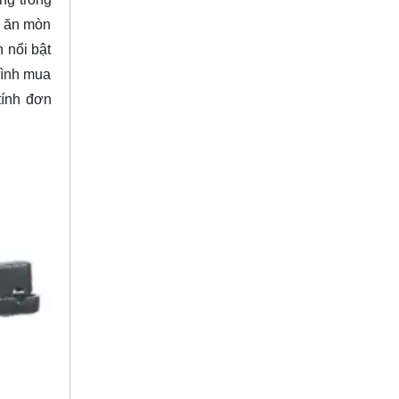
g ăn mòn
n nổi bật
trình mua
tính đơn