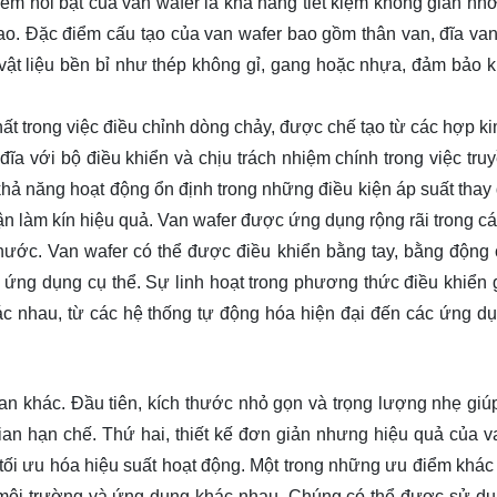
m nổi bật của van wafer là khả năng tiết kiệm không gian nhờ 
. Đặc điểm cấu tạo của van wafer bao gồm thân van, đĩa van,
vật liệu bền bỉ như thép không gỉ, gang hoặc nhựa, đảm bảo 
hất trong việc điều chỉnh dòng chảy, được chế tạo từ các hợp k
 đĩa với bộ điều khiển và chịu trách nhiệm chính trong việc tru
hả năng hoạt động ổn định trong những điều kiện áp suất thay 
phận làm kín hiệu quả. Van wafer được ứng dụng rộng rãi trong 
nước. Van wafer có thể được điều khiển bằng tay, bằng động 
à ứng dụng cụ thể. Sự linh hoạt trong phương thức điều khiển 
ác nhau, từ các hệ thống tự động hóa hiện đại đến các ứng d
van khác. Đầu tiên, kích thước nhỏ gọn và trọng lượng nhẹ giú
 gian hạn chế. Thứ hai, thiết kế đơn giản nhưng hiệu quả của v
đó tối ưu hóa hiệu suất hoạt động. Một trong những ưu điểm khác
ại môi trường và ứng dụng khác nhau. Chúng có thể được sử dụ