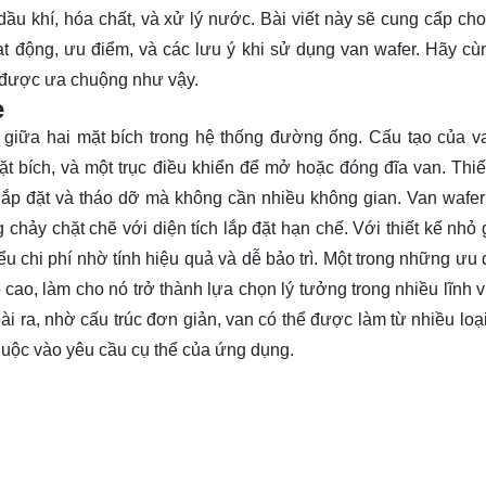
ầu khí, hóa chất, và xử lý nước. Bài viết này sẽ cung cấp cho
oạt động, ưu điểm, và các lưu ý khi sử dụng van wafer. Hãy c
i được ưa chuộng như vậy.
e
ặt giữa hai mặt bích trong hệ thống đường ống. Cấu tạo của v
 bích, và một trục điều khiển để mở hoặc đóng đĩa van. Thiế
 lắp đặt và tháo dỡ mà không cần nhiều không gian. Van wafe
hảy chặt chẽ với diện tích lắp đặt hạn chế. Với thiết kế nhỏ 
ểu chi phí nhờ tính hiệu quả và dễ bảo trì. Một trong những ưu 
ộ cao, làm cho nó trở thành lựa chọn lý tưởng trong nhiều lĩnh 
i ra, nhờ cấu trúc đơn giản, van có thể được làm từ nhiều loại
huộc vào yêu cầu cụ thể của ứng dụng.