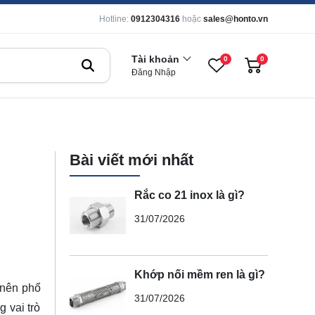
Hotline:
0912304316
hoặc
sales@honto.vn
Tài khoản
0
0
Đăng Nhập
Bài viết mới nhất
Rắc co 21 inox là gì?
31/07/2026
Khớp nối mềm ren là gì?
 nên phổ
31/07/2026
 vai trò