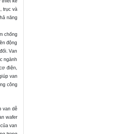
thiết kế
 trục và
khả năng
im chống
yền động
đổi. Van
các ngành
cơ điện,
giúp van
ụng công
p van dễ
an wafer
 của van
ng trong