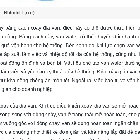
Hình minh họa (1)
y bằng cách xoay đĩa van, điều này có thể được thực hiện b
ền động. Bằng cách này, van wafer có thể chuyển đổi nhanh 
 quả vận hành cho hệ thống. Bên cạnh đó, khi lựa chọn van w
 áp suất làm việc và nhiệt độ tối đa của hệ thống, cũng như l
ạt động ổn định và bền bỉ. Vật liệu chế tạo van wafer thường
làm việc và yêu cầu kỹ thuật của hệ thống. Điều này giúp van 
hư khả năng chống ăn mòn tốt. Ngoài ra, việc bảo trì và vận 
ời gian cho doanh nghiệp.
oay của đĩa van. Khi trục điều khiển xoay, đĩa van sẽ mở hoặc
song song với dòng chảy, van ở trạng thái mở hoàn toàn, cho 
ằm vuông góc với dòng chảy, van sẽ đóng hoàn toàn, ngăn chặn 
ợc ưa chuộng nhờ thiết kế đơn giản và khả năng lắp đặt dễ d