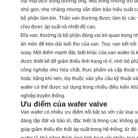
hai mặt bích trong đường ống. Một trong những ưu điể
nhỏ gọn, nhẹ nhàng nhưng vẫn đảm bảo hiệu suất cao
bộ phận làm kín. Thân van thường được làm từ các 
chịu được áp suất và nhiệt độ cao.
Đĩa van, thường là bộ phận đóng vai trò quan trọng n
ăn mòn để kéo dài tuổi thọ của van. Trục van kết nối
xoay. Một điểm mạnh đặc biệt khác của van wafer là k
được thiết kế để giảm thiểu tình trạng rò rỉ, nhờ bộ 
công nghiệp như hóa chất, thực phẩm và cấp thoát 
hoặc bằng khí nén, tùy thuộc vào yêu cầu kỹ thuật v
wafer có thể được sử dụng trong nhiều điều kiện kh
nghiệp truyền thống.
Ưu điểm của wafer valve
Van wafer có nhiều ưu điểm nổi bật so với các loại 
dàng lắp đặt và bảo trì, đặc biệt là trong các không
giúp giảm thiểu tổn thất áp suất trong hệ thống, từ 
wafer là khả năng thích ứng linh hoạt với nhiều lo