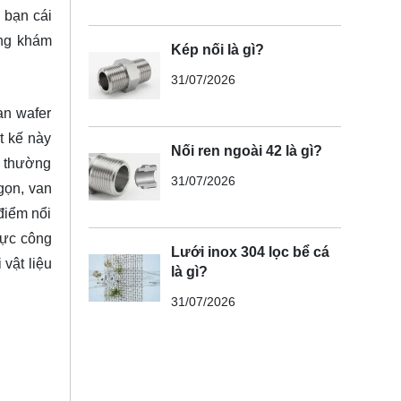
 bạn cái
ùng
khám
Kép nối là gì?
31/07/2026
an wafer
t kế này
Nối ren ngoài 42 là gì?
r thường
31/07/2026
gọn, van
điểm nổi
vực công
Lưới inox 304 lọc bể cá
 vật liệu
là gì?
31/07/2026