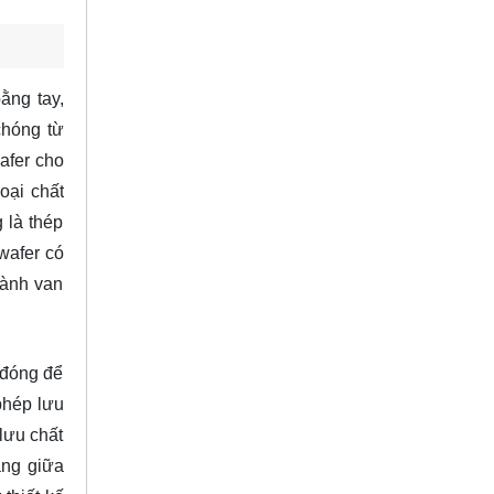
ằng tay,
chóng từ
afer cho
oại chất
 là thép
wafer có
hành van
 đóng để
phép lưu
lưu chất
àng giữa