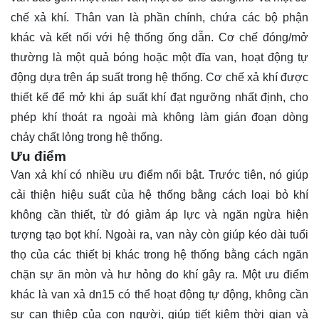
chế xả khí. Thân van là phần chính, chứa các bộ phận
khác và kết nối với hệ thống ống dẫn. Cơ chế đóng/mở
thường là một quả bóng hoặc một đĩa van, hoạt động tự
động dựa trên áp suất trong hệ thống. Cơ chế xả khí được
thiết kế để mở khi áp suất khí đạt ngưỡng nhất định, cho
phép khí thoát ra ngoài mà không làm gián đoạn dòng
chảy chất lỏng trong hệ thống.
Ưu điểm
Van xả khí có nhiều ưu điểm nổi bật. Trước tiên, nó giúp
cải thiện hiệu suất của hệ thống bằng cách loại bỏ khí
không cần thiết, từ đó giảm áp lực và ngăn ngừa hiện
tượng tạo bọt khí. Ngoài ra, van này còn giúp kéo dài tuổi
thọ của các thiết bị khác trong hệ thống bằng cách ngăn
chặn sự ăn mòn và hư hỏng do khí gây ra. Một ưu điểm
khác là van xả dn15 có thể hoạt động tự động, không cần
sự can thiệp của con người, giúp tiết kiệm thời gian và