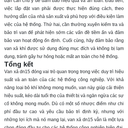
bạn cần chú ý để đảm bảo hiệu quả và an toàn. Đầu tiên,
việc lắp đặt van phải được thực hiện đúng cách, theo
hướng dẫn của nhà sản xuất và phù hợp với điều kiện làm
việc của hệ thống. Thứ hai, cần thường xuyên kiểm tra và
bảo trì van để phát hiện sớm các vấn đề tiềm ẩn và đảm
bảo van hoạt động ổn định. Cuối cùng, hãy đảm bảo rằng
van xả khí được sử dụng đúng mục đích và không bị lạm
dụng, tránh gây hư hỏng hoặc mất an toàn cho hệ thống.
Tổng kết
Van xả dn15 đóng vai trò quan trọng trong việc duy trì hiệu
suất và an toàn của các hệ thống công nghiệp. Với khả
năng loại bỏ khí không mong muốn, van này giúp cải thiện
hiệu suất, kéo dài tuổi thọ của thiết bị và ngăn ngừa các sự
cố không mong muốn. Dù có một số nhược điểm như chi
phí đầu tư cao và yêu cầu bảo trì định kỳ, nhưng với
những lợi ích mà nó mang lại, van xả dn15 vẫn là một lựa
chọn đáng đầu tư cho các hệ thống công nghiệp hiện đại.