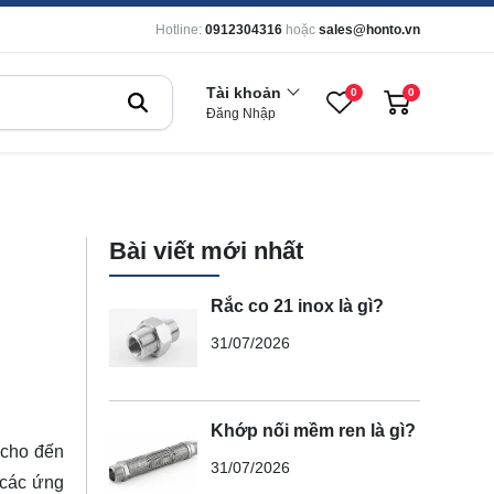
Hotline:
0912304316
hoặc
sales@honto.vn
Tài khoản
0
0
Đăng Nhập
Bài viết mới nhất
Rắc co 21 inox là gì?
31/07/2026
Khớp nối mềm ren là gì?
 cho đến
31/07/2026
 các ứng