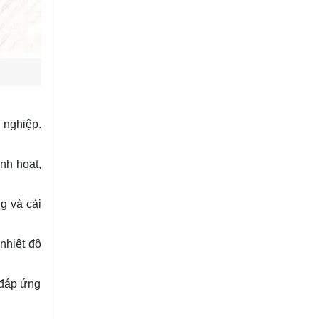
 nghiệp.
inh hoạt,
g và cải
nhiệt độ
 đáp ứng