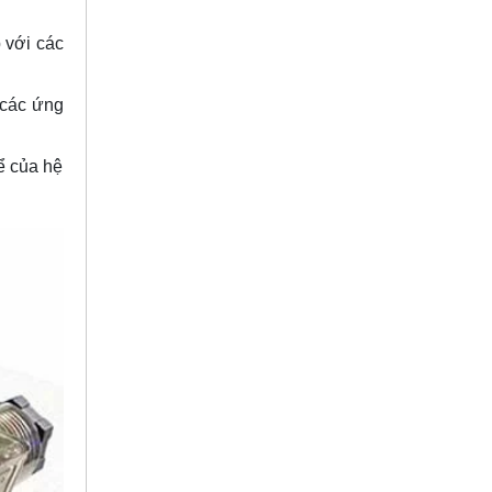
 với các
 các ứng
ể của hệ