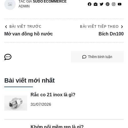
TÁC GIẢ
SUDO ECOMMERCE
ADMIN
BÀI VIẾT TRƯỚC
BÀI VIẾT TIẾP THEO
Mở van đồng hồ nước
Bích Dn100
Thêm bình luận
Bài viết mới nhất
Rắc co 21 inox là gì?
31/07/2026
Khớp nối mềm ren là gì?