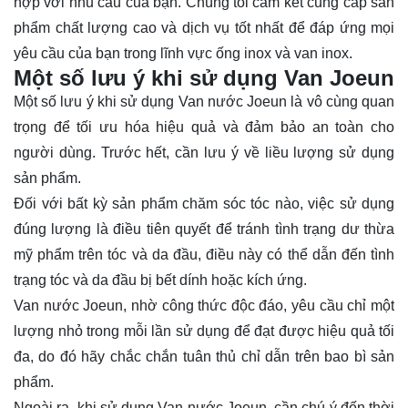
hợp với nhu cầu của bạn. Chúng tôi cam kết cung cấp sản
phẩm chất lượng cao và dịch vụ tốt nhất để đáp ứng mọi
yêu cầu của bạn trong lĩnh vực ống inox và van inox.
Một số lưu ý khi sử dụng Van Joeun
Một số lưu ý khi sử dụng Van nước Joeun là vô cùng quan
trọng để tối ưu hóa hiệu quả và đảm bảo an toàn cho
người dùng. Trước hết, cần lưu ý về liều lượng sử dụng
sản phẩm.
Đối với bất kỳ sản phẩm chăm sóc tóc nào, việc sử dụng
đúng lượng là điều tiên quyết để tránh tình trạng dư thừa
mỹ phẩm trên tóc và da đầu, điều này có thể dẫn đến tình
trạng tóc và da đầu bị bết dính hoặc kích ứng.
Van nước Joeun, nhờ công thức độc đáo, yêu cầu chỉ một
lượng nhỏ trong mỗi lần sử dụng để đạt được hiệu quả tối
đa, do đó hãy chắc chắn tuân thủ chỉ dẫn trên bao bì sản
phẩm.
Ngoài ra, khi sử dụng Van nước Joeun, cần chú ý đến thời