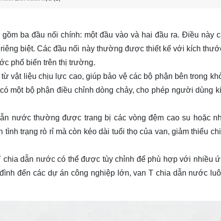
 gồm ba đầu nối chính: một đầu vào và hai đầu ra. Điều này 
êng biệt. Các đầu nối này thường được thiết kế với kích thước
c phổ biến trên thị trường.
 vật liệu chịu lực cao, giúp bảo vệ các bộ phận bên trong khỏ
, có một bộ phận điều chỉnh dòng chảy, cho phép người dùng k
 dẫn nước thường được trang bị các vòng đệm cao su hoặc n
ình trạng rò rỉ mà còn kéo dài tuổi thọ của van, giảm thiểu chi
n T chia dẫn nước có thể được tùy chỉnh để phù hợp với nhiều 
đình đến các dự án công nghiệp lớn, van T chia dẫn nước luô