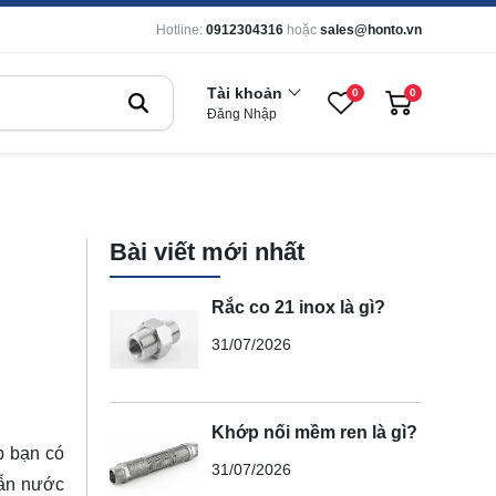
Hotline:
0912304316
hoặc
sales@honto.vn
Tài khoản
0
0
Đăng Nhập
Bài viết mới nhất
Rắc co 21 inox là gì?
31/07/2026
Khớp nối mềm ren là gì?
p bạn có
31/07/2026
 dẫn nước