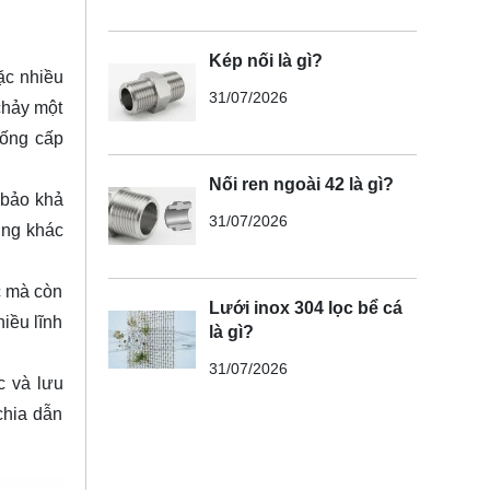
Kép nối là gì?
ặc nhiều
31/07/2026
chảy một
hống cấp
Nối ren ngoài 42 là gì?
 bảo khả
31/07/2026
ờng khác
c mà còn
Lưới inox 304 lọc bể cá
hiều lĩnh
là gì?
31/07/2026
c và lưu
chia dẫn