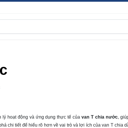
c
C
ên lý hoạt động và ứng dụng thực tế của
van T chia nước
, giú
phá
chi tiết để hiểu rõ hơn về vai trò và lợi ích của van T chia