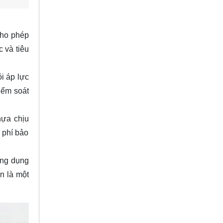
cho phép
 và tiêu
i áp lực
iểm soát
hựa chịu
 phí bảo
ứng dụng
n là một