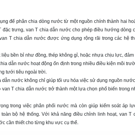
 dụng để phân chia dòng nước từ một nguồn chính thành hai ho
T đặc trưng, van T chia dẫn nước cho phép điều hướng dòng 
, van T chia dẫn nước được ứng dụng rộng rãi trong các hệ t
liệu bền bỉ như đồng, thép không gỉ, hoặc nhựa chịu lực, đảm
chia dẫn nước hoạt động ổn định trong nhiều điều kiện môi trư
 tưới tiêu ngoài trời.
ia dẫn nước không chỉ giúp tối ưu hóa việc sử dụng nguồn nướ
ho van T chia dẫn nước trở thành một lựa chọn phổ biến trong n
rọng trong việc phân phối nước mà còn giúp kiểm soát áp lự
toàn bộ hệ thống. Với khả năng điều chỉnh linh hoạt, van T 
c cần thiết cho từng khu vực cụ thể.