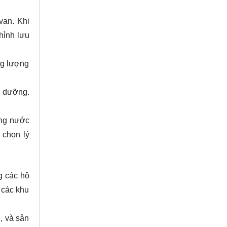
van. Khi
hỉnh lưu
ng lượng
o dưỡng.
ống nước
 chọn lý
g các hộ
 các khu
, và sản