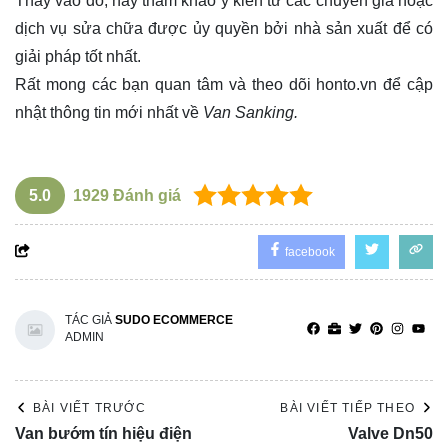
Thay vào đó, hãy tham khảo ý kiến từ các chuyên gia hoặc
dịch vụ sửa chữa được ủy quyền bởi nhà sản xuất để có
giải pháp tốt nhất.
Rất mong các bạn quan tâm và theo dõi
honto.vn
để cập
nhật thông tin mới nhất về
Van Sanking.
5.0
1929
Đánh giá
facebook
TÁC GIẢ
SUDO ECOMMERCE
ADMIN
BÀI VIẾT TRƯỚC
BÀI VIẾT TIẾP THEO
Van bướm tín hiệu điện
Valve Dn50