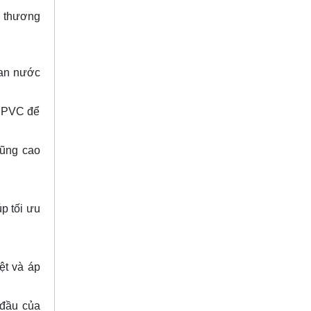
, thương
Van nước
a PVC để
cũng cao
p tối ưu
ệt và áp
 đầu của