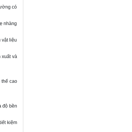
hường có
hẹ nhàng
vật liệu
n xuất và
 thể cao
à độ bền
iết kiệm