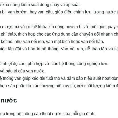
à khả năng kiểm soát dòng chảy và áp suất.
 bi, van bướm, hay van cầu, giúp điều chỉnh lưu lượng nước 
ch mượt mà và có thể khóa kín dòng nước chỉ với một góc quay
 phí thấp, thích hợp cho các ứng dụng cần chuyển đổi nhanh c
 kết nối như van nối ren, van mặt bích hoặc van nối hàn.
c lắp đặt và bảo trì hệ thống. Van nối ren, dễ tháo lắp và ti
và nhiệt độ cao, phù hợp với các hệ thống công nghiệp lớn.
 và bảo trì của van nước.
g hệ thống van giúp kéo dài tuổi thọ và đảm bảo hiệu suất hoạt độ
ọn sản phẩm từ các thương hiệu uy tín, với chất lượng kiểm đ
 nước
ếu trong hệ thống cấp thoát nước của mỗi gia đình.