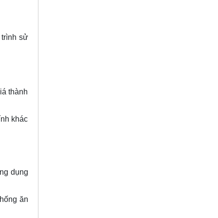
trình sử
iá thành
ính khác
ứng dụng
chống ăn