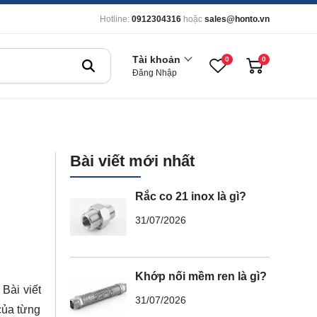
Hotline:
0912304316
hoặc
sales@honto.vn
Tài khoản
0
0
Đăng Nhập
Bài viết mới nhất
Rắc co 21 inox là gì?
31/07/2026
Khớp nối mềm ren là gì?
Bài viết
31/07/2026
của từng