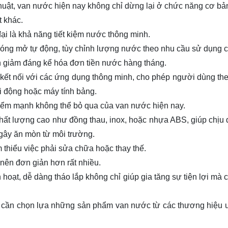
huật, van nước hiện nay không chỉ dừng lại ở chức năng cơ bản
t khác.
ại là khả năng tiết kiệm nước thông minh.
óng mở tự động, tùy chỉnh lượng nước theo nhu cầu sử dụng c
n giảm đáng kể hóa đơn tiền nước hàng tháng.
 kết nối với các ứng dụng thông minh, cho phép người dùng the
i động hoặc máy tính bảng.
iểm mạnh không thể bỏ qua của van nước hiện nay.
chất lượng cao như đồng thau, inox, hoặc nhựa ABS, giúp chịu
n gây ăn mòn từ môi trường.
 thiểu việc phải sửa chữa hoặc thay thế.
ở nên đơn giản hơn rất nhiều.
h hoạt, dễ dàng tháo lắp không chỉ giúp gia tăng sự tiện lợi mà
g cần chọn lựa những sản phẩm van nước từ các thương hiệu uy