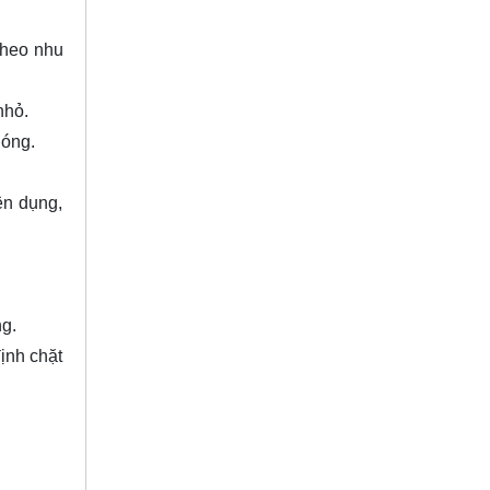
theo nhu
 nhỏ.
hóng.
ện dụng,
ng.
ịnh chặt