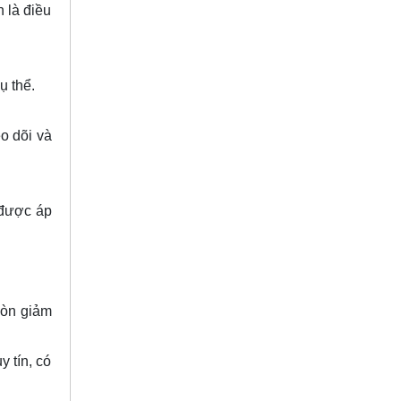
 là điều
ụ thể.
o dõi và
 được áp
 còn giảm
 tín, có