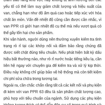
yếu tố có thể làm suy giảm chất lượng và hiệu suất của
van, chẳng hạn như độ ẩm quá cao hoặc tiếp xúc với hóa
chất ăn mòn. Vấn đề nhiệt độ cũng cần được cân nhắc, vì
van PPR có giới hạn nhiệt độ cụ thể mà nếu vượt quá có
thể gây tổn hại cho sản phẩm.
Khi vận hành, người dùng nên thường xuyên kiểm tra tình
trạng rò rỉ tại các khớp nối và đảm bảo rằng chúng đã
được siết chặt đúng tiêu chuẩn. Nếu phát hiện bất kỳ dấu
hiệu bất thường nào, như rò rỉ nước hoặc tiếng kêu lạ, cần
liên hệ ngay với chuyên gia để kiểm tra và xử lý kịp thời.
Điều này không chỉ giúp bảo vệ hệ thống mà còn tiết kiệm
chi phí sửa chữa trong tương lai.
Ngoài ra, cần chắc chắn rằng tất cả các kết nối và phụ kiện
đi kèm với van PPR 63 đều là sản phẩm chất lượng cao,
phù hợp với tiêu chuẩn của ngành. Sử dụng các phụ kiện
không tương thích có thể dẫn đến sự cố trong quá trình sử