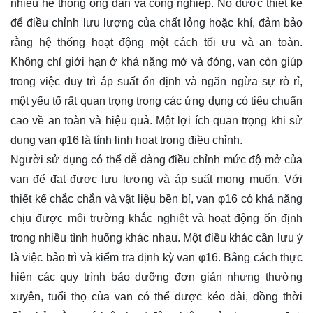
nhiều hệ thống ống dẫn và công nghiệp. Nó được thiết kế
để điều chỉnh lưu lượng của chất lỏng hoặc khí, đảm bảo
rằng hệ thống hoạt động một cách tối ưu và an toàn.
Không chỉ giới hạn ở khả năng mở và đóng, van còn giúp
trong việc duy trì áp suất ổn định và ngăn ngừa sự rò rỉ,
một yếu tố rất quan trọng trong các ứng dụng có tiêu chuẩn
cao về an toàn và hiệu quả. Một lợi ích quan trọng khi sử
dụng van φ16 là tính linh hoạt trong điều chỉnh.
Người sử dụng có thể dễ dàng điều chỉnh mức độ mở của
van để đạt được lưu lượng và áp suất mong muốn. Với
thiết kế chắc chắn và vật liệu bền bỉ, van φ16 có khả năng
chịu được môi trường khắc nghiệt và hoạt động ổn định
trong nhiều tình huống khác nhau. Một điều khác cần lưu ý
là việc bảo trì và kiểm tra định kỳ van φ16. Bằng cách thực
hiện các quy trình bảo dưỡng đơn giản nhưng thường
xuyên, tuổi thọ của van có thể được kéo dài, đồng thời