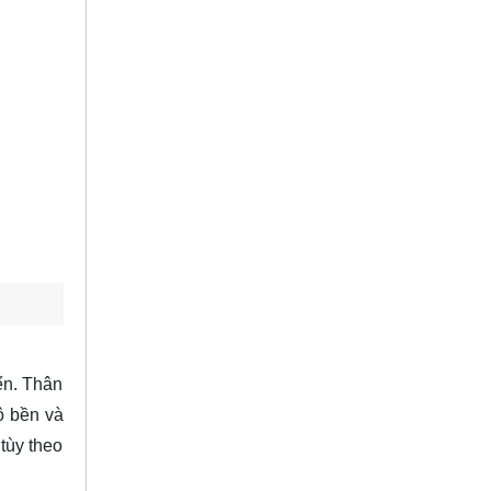
ển. Thân
ộ bền và
tùy theo