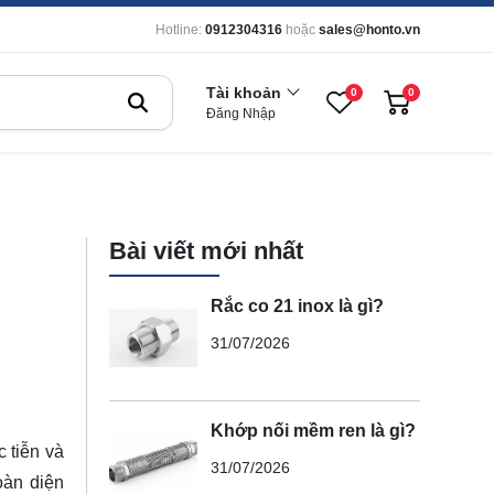
Hotline:
0912304316
hoặc
sales@honto.vn
Tài khoản
0
0
Đăng Nhập
Bài viết mới nhất
Rắc co 21 inox là gì?
31/07/2026
Khớp nối mềm ren là gì?
c tiễn và
31/07/2026
oàn diện