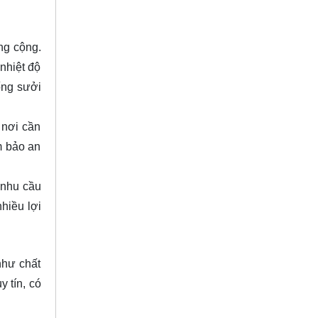
ng cộng.
nhiệt độ
ống sưởi
 nơi cần
m bảo an
 nhu cầu
hiều lợi
như chất
 tín, có