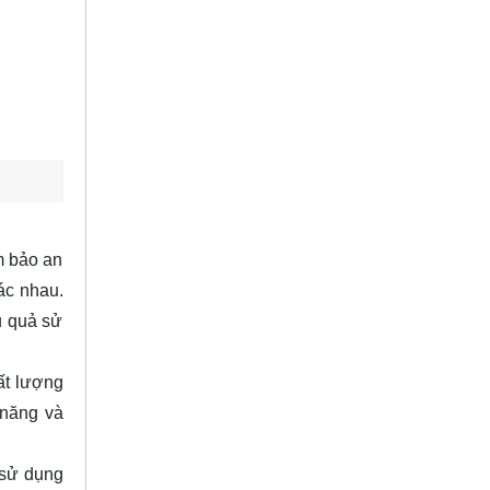
m bảo an
ác nhau.
u quả sử
ất lượng
 năng và
 sử dụng